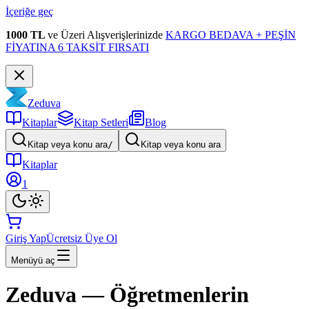
İçeriğe geç
1000 TL
ve Üzeri Alışverişlerinizde
KARGO BEDAVA + PEŞİN
FİYATINA 6 TAKSİT FIRSATI
Zeduva
Kitaplar
Kitap Setleri
Blog
Kitap veya konu ara
/
Kitap veya konu ara
Kitaplar
1
Giriş Yap
Ücretsiz Üye Ol
Menüyü aç
Zeduva — Öğretmenlerin