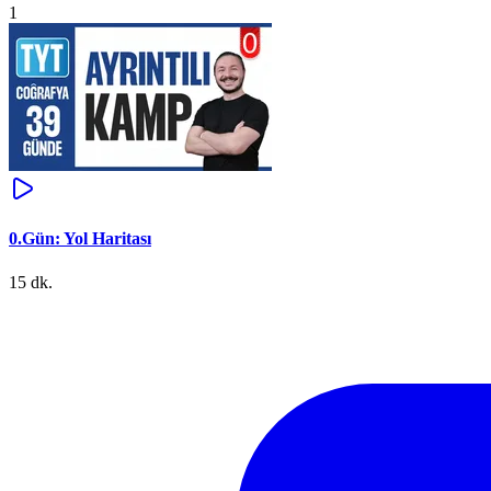
1
0.Gün: Yol Haritası
15 dk.