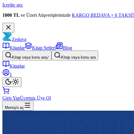
İçeriğe geç
1000 TL
ve Üzeri Alışverişlerinizde
KARGO BEDAVA + 6 TAKSİT
Zeduva
Kitaplar
Kitap Setleri
Blog
Kitap veya konu ara
/
Kitap veya konu ara
Kitaplar
1
Giriş Yap
Ücretsiz Üye Ol
Menüyü aç