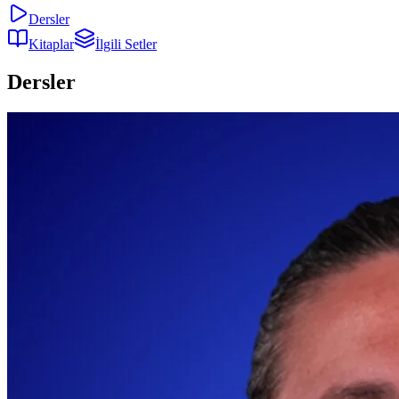
Dersler
Kitaplar
İlgili Setler
Dersler