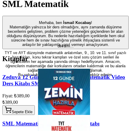
SML Matematik
Merhaba, ben
İsmail Kocabaş
!
Matematiğin yalnızca bir ders olmadığını, aynı zamanda düşünme
becerilerini geliştiren, problem çözme yeteneğini güçlendiren bir alan
olduğunu düşünüyorum. Bu nedenle hazırladığım içeriklerde hem okul
sürecine hem de sınav hazırlığına yönelik ihtiyaçlara sistemli ve
anlaşılır bir yaklaşımla yanıt vermeyi amaçlıyorum.
devamı...
TYT ve AYT düzeyinde matematik anlatımları, 9., 10. ve 11. sınıf yazılı
Kitaplar
hazırlıkları, konu tekrar kampları ve özel soru çözüm serileri ile
öğrencilerin her aşamada yanında olmayı hedefliyorum. Amacım,
öğrencilerin matematiğe dair korkularını ortadan kaldırmak ve bu alanla
sağlam, kalıcı bir bağ kurmalarını sağlamak.
Bu yolculukta bana eşlik eden herkese teşekkür ederim.
Zeduva 12 Günde Zemin Hazırla Matematik Video
Ders Kitabı SML Matematik
Fiyat: ₺389,00
₺389,00
Sepete Ekle
SML Matematik TYT Video Ders Kitabı