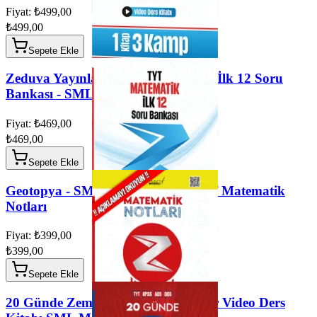
Fiyat: ₺499,00
₺499,00
Sepete Ekle
Zeduva Yayınları - TYT Matematik İlk 12 Soru
Bankası - SML Matematik
Fiyat: ₺469,00
₺469,00
Sepete Ekle
Geotopya - SML Matematik 10.Sınıf Matematik
Notları
Fiyat: ₺399,00
₺399,00
Sepete Ekle
20 Günde Zemin Hazırla Problemler Video Ders