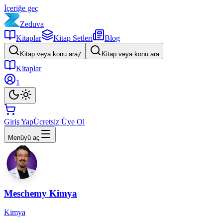
İçeriğe geç
Zeduva
Kitaplar
Kitap Setleri
Blog
Kitap veya konu ara
/
Kitap veya konu ara
Kitaplar
1
Giriş Yap
Ücretsiz Üye Ol
Menüyü aç
Meschemy Kimya
Kimya