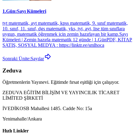
1.Gün:Sayı Kümeleri
tyt matematik, ayt matematik, kpss matematik, 9. sınıf matematik,
10. sınıf, 11. sınıf, dgs matematik, yks, tyt, ayt, lise tüm sınıflara
uygun, matematik öğrenmek için zemin hazırlayan bir kamp.Sayı
Kümeleri | Zemin hazırla matematik 12 günde | 1.GünPDF, KİTAP
SATIŞ, SOSYAL MEDYA : https://linktr.ee/smlhoca
Sonraki Ünite:
Sayılar
Zeduva
Öğretmenlerin Yayınevi. Eğitimde fırsat eşitliği için çalışıyor.
ZEDUVA EĞİTİM BİLİŞİM VE YAYINCILIK TİCARET
LİMİTED ŞİRKETİ
İVEDİKOSB Mahallesi 1485. Cadde No: 15a
Yenimahalle/Ankara
Hızlı Linkler