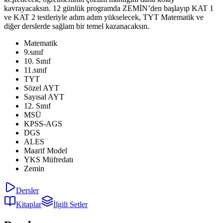
kavrayacaksın. 12 günlük programda ZEMİN’den başlayıp KAT 1
ve KAT 2 testleriyle adım adım yükselecek, TYT Matematik ve
diğer derslerde sağlam bir temel kazanacaksın.
Matematik
9.sınıf
10. Sınıf
11.sınıf
TYT
Sözel AYT
Sayısal AYT
12. Sınıf
MSÜ
KPSS-AGS
DGS
ALES
Maarif Model
YKS Müfredatı
Zemin
Dersler
Kitaplar
İlgili Setler