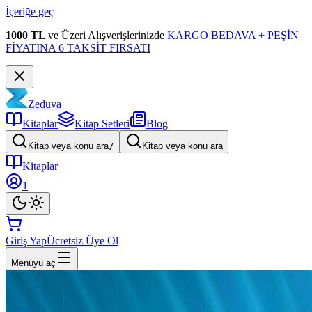
İçeriğe geç
1000 TL
ve Üzeri Alışverişlerinizde
KARGO BEDAVA + PEŞİN
FİYATINA 6 TAKSİT FIRSATI
Zeduva
Kitaplar
Kitap Setleri
Blog
Kitap veya konu ara
/
Kitap veya konu ara
Kitaplar
1
Giriş Yap
Ücretsiz Üye Ol
Menüyü aç