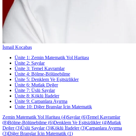
İsmail Kocabaş
Ünite
1
:
Zemin Matematik Yol Haritası
Ünite
2
:
Sayılar
Ünite
3
:
Temel Kavramlar
Ünite
4
:
Bölme-Bölünebilme
Ünite
5
:
Denklem Ve Eşitsizlikler
Ünite
6
:
Mutlak Değer
Ünite
7
:
Üslü Sayılar
Ünite
8
:
Köklü İfadeler
Ünite
9
:
Çarpanlara Ayırma
Ünite
10
:
Diğer Branşlar İçin Matematik
Zemin Matematik Yol Haritası
(
4
)
Sayılar
(
6
)
Temel Kavramlar
(
8
)
Bölme-Bölünebilme
(
6
)
Denklem Ve Eşitsizlikler
(
4
)
Mutlak
Değer
(
3
)
Üslü Sayılar
(
3
)
Köklü İfadeler
(
3
)
Çarpanlara Ayırma
(
3
)
Diğer Branşlar İçin Matematik
(
1
)