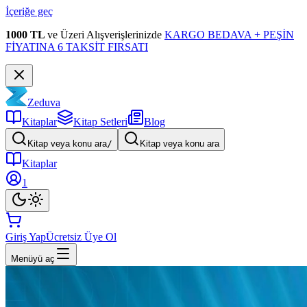
İçeriğe geç
1000 TL
ve Üzeri Alışverişlerinizde
KARGO BEDAVA + PEŞİN
FİYATINA 6 TAKSİT FIRSATI
Zeduva
Kitaplar
Kitap Setleri
Blog
Kitap veya konu ara
/
Kitap veya konu ara
Kitaplar
1
Giriş Yap
Ücretsiz Üye Ol
Menüyü aç