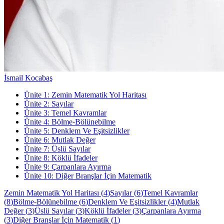
İsmail Kocabaş
Ünite
1
:
Zemin Matematik Yol Haritası
Ünite
2
:
Sayılar
Ünite
3
:
Temel Kavramlar
Ünite
4
:
Bölme-Bölünebilme
Ünite
5
:
Denklem Ve Eşitsizlikler
Ünite
6
:
Mutlak Değer
Ünite
7
:
Üslü Sayılar
Ünite
8
:
Köklü İfadeler
Ünite
9
:
Çarpanlara Ayırma
Ünite
10
:
Diğer Branşlar İçin Matematik
Zemin Matematik Yol Haritası
(
4
)
Sayılar
(
6
)
Temel Kavramlar
(
8
)
Bölme-Bölünebilme
(
6
)
Denklem Ve Eşitsizlikler
(
4
)
Mutlak
Değer
(
3
)
Üslü Sayılar
(
3
)
Köklü İfadeler
(
3
)
Çarpanlara Ayırma
(
3
)
Diğer Branşlar İçin Matematik
(
1
)