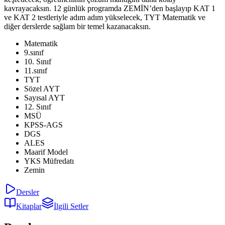
kavrayacaksın. 12 günlük programda ZEMİN’den başlayıp KAT 1
ve KAT 2 testleriyle adım adım yükselecek, TYT Matematik ve
diğer derslerde sağlam bir temel kazanacaksın.
Matematik
9.sınıf
10. Sınıf
11.sınıf
TYT
Sözel AYT
Sayısal AYT
12. Sınıf
MSÜ
KPSS-AGS
DGS
ALES
Maarif Model
YKS Müfredatı
Zemin
Dersler
Kitaplar
İlgili Setler