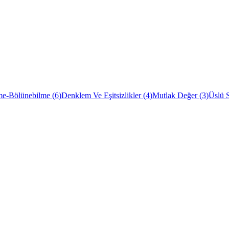
me-Bölünebilme
(
6
)
Denklem Ve Eşitsizlikler
(
4
)
Mutlak Değer
(
3
)
Üslü S