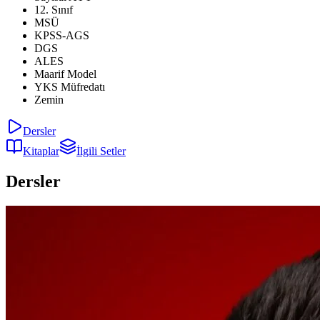
12. Sınıf
MSÜ
KPSS-AGS
DGS
ALES
Maarif Model
YKS Müfredatı
Zemin
Dersler
Kitaplar
İlgili Setler
Dersler