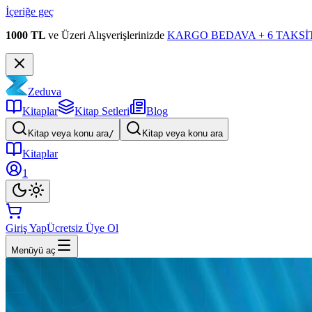
İçeriğe geç
1000 TL
ve Üzeri Alışverişlerinizde
KARGO BEDAVA + 6 TAKSİT
Zeduva
Kitaplar
Kitap Setleri
Blog
Kitap veya konu ara
/
Kitap veya konu ara
Kitaplar
1
Giriş Yap
Ücretsiz Üye Ol
Menüyü aç