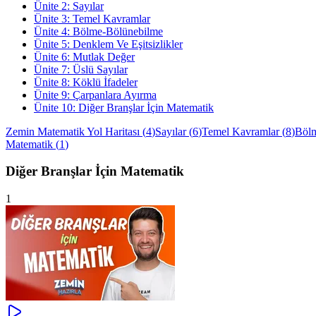
Ünite
2
:
Sayılar
Ünite
3
:
Temel Kavramlar
Ünite
4
:
Bölme-Bölünebilme
Ünite
5
:
Denklem Ve Eşitsizlikler
Ünite
6
:
Mutlak Değer
Ünite
7
:
Üslü Sayılar
Ünite
8
:
Köklü İfadeler
Ünite
9
:
Çarpanlara Ayırma
Ünite
10
:
Diğer Branşlar İçin Matematik
Zemin Matematik Yol Haritası
(
4
)
Sayılar
(
6
)
Temel Kavramlar
(
8
)
Böl
Matematik
(
1
)
Diğer Branşlar İçin Matematik
1