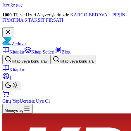
İçeriğe geç
1000 TL
ve Üzeri Alışverişlerinizde
KARGO BEDAVA + PEŞİN
FİYATINA 6 TAKSİT FIRSATI
Zeduva
Kitaplar
Kitap Setleri
Blog
Kitap veya konu ara
/
Kitap veya konu ara
Kitaplar
1
Giriş Yap
Ücretsiz Üye Ol
Menüyü aç