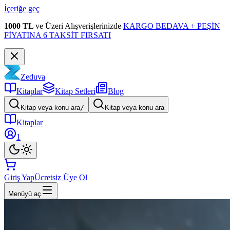
İçeriğe geç
1000 TL
ve Üzeri Alışverişlerinizde
KARGO BEDAVA + PEŞİN
FİYATINA 6 TAKSİT FIRSATI
Zeduva
Kitaplar
Kitap Setleri
Blog
Kitap veya konu ara
/
Kitap veya konu ara
Kitaplar
1
Giriş Yap
Ücretsiz Üye Ol
Menüyü aç