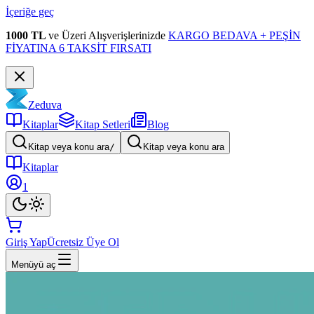
İçeriğe geç
1000 TL
ve Üzeri Alışverişlerinizde
KARGO BEDAVA + PEŞİN
FİYATINA 6 TAKSİT FIRSATI
Zeduva
Kitaplar
Kitap Setleri
Blog
Kitap veya konu ara
/
Kitap veya konu ara
Kitaplar
1
Giriş Yap
Ücretsiz Üye Ol
Menüyü aç