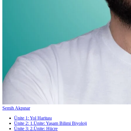
Semih Akpınar
Ünite
1
:
Yol Haritası
Ünite
2
:
1.Ünite: Yaşam Bilimi Biyoloji
Ünite
3
:
2.Ünite: Hücre