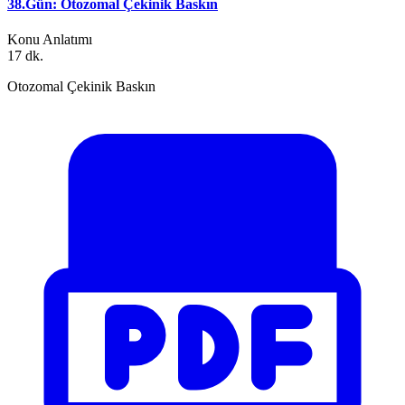
38.Gün: Otozomal Çekinik Baskın
Konu Anlatımı
17 dk.
Otozomal Çekinik Baskın