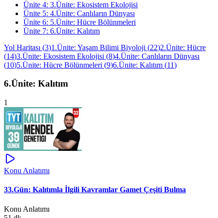
Ünite
4
:
3.Ünite: Ekosistem Ekolojisi
Ünite
5
:
4.Ünite: Canlıların Dünyası
Ünite
6
:
5.Ünite: Hücre Bölünmeleri
Ünite
7
:
6.Ünite: Kalıtım
Yol Haritası
(
3
)
1.Ünite: Yaşam Bilimi Biyoloji
(
22
)
2.Ünite: Hücre
(
14
)
3.Ünite: Ekosistem Ekolojisi
(
8
)
4.Ünite: Canlıların Dünyası
(
10
)
5.Ünite: Hücre Bölünmeleri
(
9
)
6.Ünite: Kalıtım
(
11
)
6.Ünite: Kalıtım
1
Konu Anlatımı
33.Gün: Kalıtımla İlgili Kavramlar Gamet Çeşiti Bulma
Konu Anlatımı
51 dk.