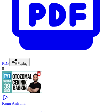
PDF
Paylaş
8
Konu Anlatımı