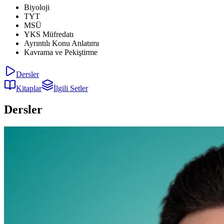
Biyoloji
TYT
MSÜ
YKS Müfredatı
Ayrıntılı Konu Anlatımı
Kavrama ve Pekiştirme
Dersler
Kitaplar
İlgili Setler
Dersler