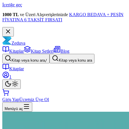
İçeriğe geç
1000 TL
ve Üzeri Alışverişlerinizde
KARGO BEDAVA + PEŞİN
FİYATINA 6 TAKSİT FIRSATI
Zeduva
Kitaplar
Kitap Setleri
Blog
Kitap veya konu ara
/
Kitap veya konu ara
Kitaplar
1
Giriş Yap
Ücretsiz Üye Ol
Menüyü aç