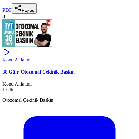
PDF
Paylaş
8
Konu Anlatımı
38.Gün: Otozomal Çekinik Baskın
Konu Anlatımı
17 dk.
Otozomal Çekinik Baskın