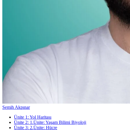
Semih Akpınar
Ünite
1
:
Yol Haritası
Ünite
2
:
1.Ünite: Yaşam Bilimi Biyoloji
Ünite
3
:
2.Ünite: Hücre