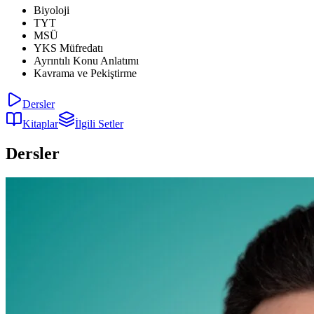
Biyoloji
TYT
MSÜ
YKS Müfredatı
Ayrıntılı Konu Anlatımı
Kavrama ve Pekiştirme
Dersler
Kitaplar
İlgili Setler
Dersler