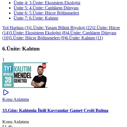
Ünite
4
:
3.Ünite: Ekosistem Ekolojisi
Ünite
5
:
4.Ünite: Canlıların Dünyası
Ünite
6
:
5.Ünite: Hücre Bölünmeleri
Ünite
7
:
6.Ünite: Kalıtım
Yol Haritası
(
3
)
1.Ünite: Yaşam Bilimi Biyoloji
(
22
)
2.Ünite: Hücre
(
14
)
3.Ünite: Ekosistem Ekolojisi
(
8
)
4.Ünite: Canlıların Dünyası
(
10
)
5.Ünite: Hücre Bölünmeleri
(
9
)
6.Ünite: Kalıtım
(
11
)
6.Ünite: Kalıtım
1
Konu Anlatımı
33.Gün: Kalıtımla İlgili Kavramlar Gamet Çeşiti Bulma
Konu Anlatımı
51 dk.