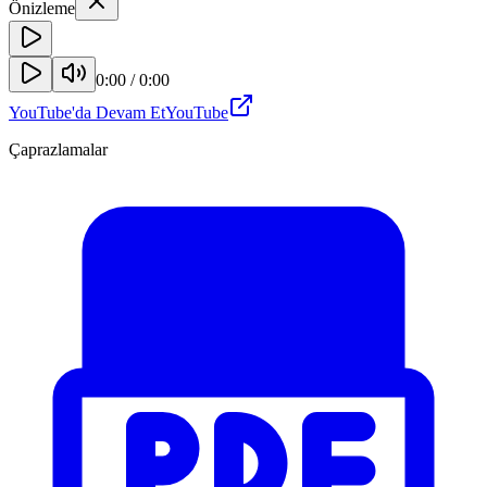
Önizleme
0:00
/
0:00
YouTube'da Devam Et
YouTube
Çaprazlamalar