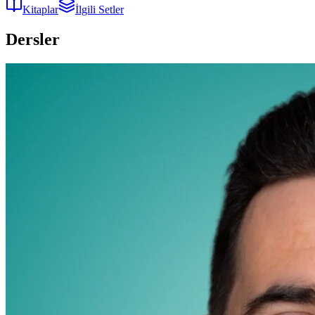
Kitaplar
İlgili Setler
Dersler