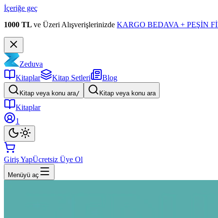
İçeriğe geç
1000 TL
ve Üzeri Alışverişlerinizde
KARGO BEDAVA + PEŞİN Fİ
Zeduva
Kitaplar
Kitap Setleri
Blog
Kitap veya konu ara
/
Kitap veya konu ara
Kitaplar
1
Giriş Yap
Ücretsiz Üye Ol
Menüyü aç