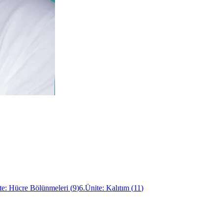
te: Hücre Bölünmeleri
(
9
)
6.Ünite: Kalıtım
(
11
)