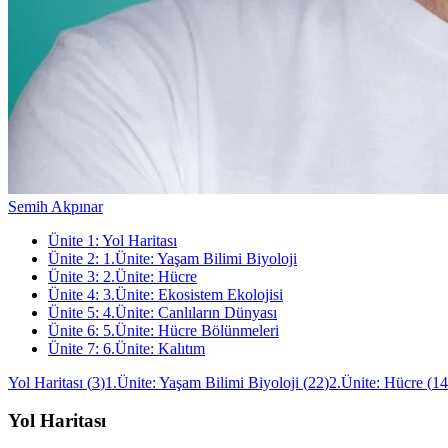
Semih Akpınar
Ünite
1
:
Yol Haritası
Ünite
2
:
1.Ünite: Yaşam Bilimi Biyoloji
Ünite
3
:
2.Ünite: Hücre
Ünite
4
:
3.Ünite: Ekosistem Ekolojisi
Ünite
5
:
4.Ünite: Canlıların Dünyası
Ünite
6
:
5.Ünite: Hücre Bölünmeleri
Ünite
7
:
6.Ünite: Kalıtım
Yol Haritası
(
3
)
1.Ünite: Yaşam Bilimi Biyoloji
(
22
)
2.Ünite: Hücre
(
14
Yol Haritası