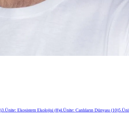
)
3.Ünite: Ekosistem Ekolojisi
(
8
)
4.Ünite: Canlıların Dünyası
(
10
)
5.Üni