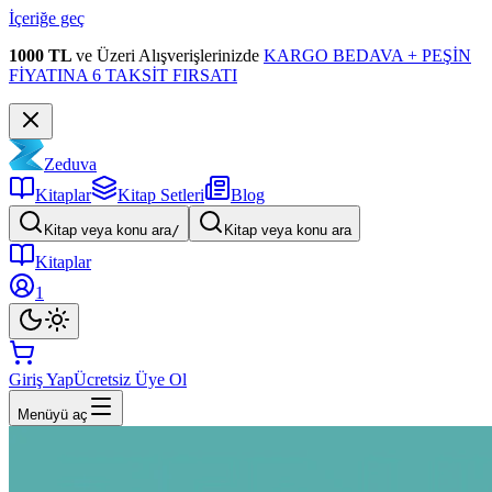
İçeriğe geç
1000 TL
ve Üzeri Alışverişlerinizde
KARGO BEDAVA + PEŞİN
FİYATINA 6 TAKSİT FIRSATI
Zeduva
Kitaplar
Kitap Setleri
Blog
Kitap veya konu ara
/
Kitap veya konu ara
Kitaplar
1
Giriş Yap
Ücretsiz Üye Ol
Menüyü aç