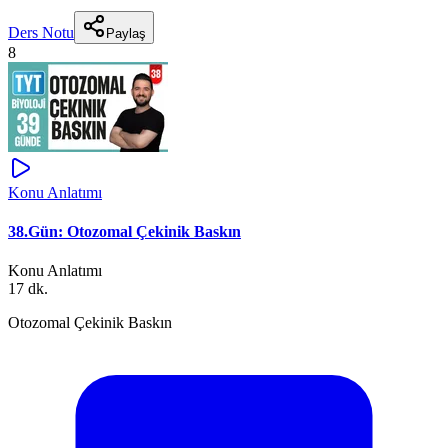
Ders Notu
Paylaş
8
Konu Anlatımı
38.Gün: Otozomal Çekinik Baskın
Konu Anlatımı
17 dk.
Otozomal Çekinik Baskın