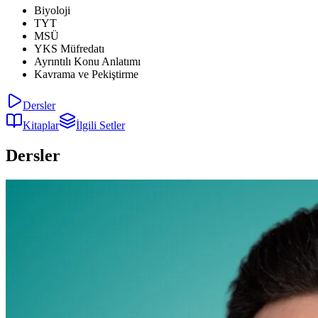
Biyoloji
TYT
MSÜ
YKS Müfredatı
Ayrıntılı Konu Anlatımı
Kavrama ve Pekiştirme
Dersler
Kitaplar
İlgili Setler
Dersler