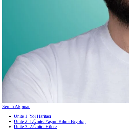
Semih Akpınar
Ünite
1
:
Yol Haritası
Ünite
2
:
1.Ünite: Yaşam Bilimi Biyoloji
Ünite
3
:
2.Ünite: Hücre