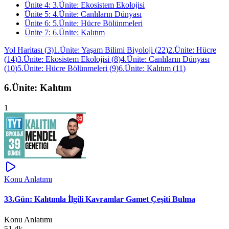
Ünite
4
:
3.Ünite: Ekosistem Ekolojisi
Ünite
5
:
4.Ünite: Canlıların Dünyası
Ünite
6
:
5.Ünite: Hücre Bölünmeleri
Ünite
7
:
6.Ünite: Kalıtım
Yol Haritası
(
3
)
1.Ünite: Yaşam Bilimi Biyoloji
(
22
)
2.Ünite: Hücre
(
14
)
3.Ünite: Ekosistem Ekolojisi
(
8
)
4.Ünite: Canlıların Dünyası
(
10
)
5.Ünite: Hücre Bölünmeleri
(
9
)
6.Ünite: Kalıtım
(
11
)
6.Ünite: Kalıtım
1
Konu Anlatımı
33.Gün: Kalıtımla İlgili Kavramlar Gamet Çeşiti Bulma
Konu Anlatımı
51 dk.