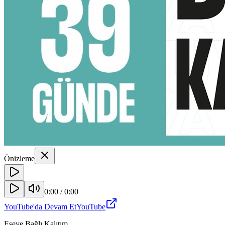
Önizleme
0:00
/
0:00
YouTube'da Devam Et
YouTube
Eşeye Bağlı Kalıtım