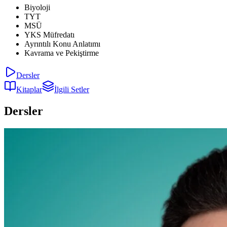
Biyoloji
TYT
MSÜ
YKS Müfredatı
Ayrıntılı Konu Anlatımı
Kavrama ve Pekiştirme
Dersler
Kitaplar
İlgili Setler
Dersler