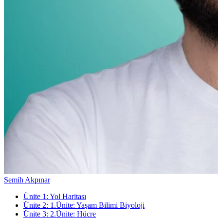
Semih Akpınar
Ünite
1
:
Yol Haritası
Ünite
2
:
1.Ünite: Yaşam Bilimi Biyoloji
Ünite
3
:
2.Ünite: Hücre