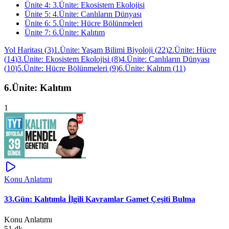
Ünite
4
:
3.Ünite: Ekosistem Ekolojisi
Ünite
5
:
4.Ünite: Canlıların Dünyası
Ünite
6
:
5.Ünite: Hücre Bölünmeleri
Ünite
7
:
6.Ünite: Kalıtım
Yol Haritası
(
3
)
1.Ünite: Yaşam Bilimi Biyoloji
(
22
)
2.Ünite: Hücre
(
14
)
3.Ünite: Ekosistem Ekolojisi
(
8
)
4.Ünite: Canlıların Dünyası
(
10
)
5.Ünite: Hücre Bölünmeleri
(
9
)
6.Ünite: Kalıtım
(
11
)
6.Ünite: Kalıtım
1
Konu Anlatımı
33.Gün: Kalıtımla İlgili Kavramlar Gamet Çeşiti Bulma
Konu Anlatımı
51 dk.