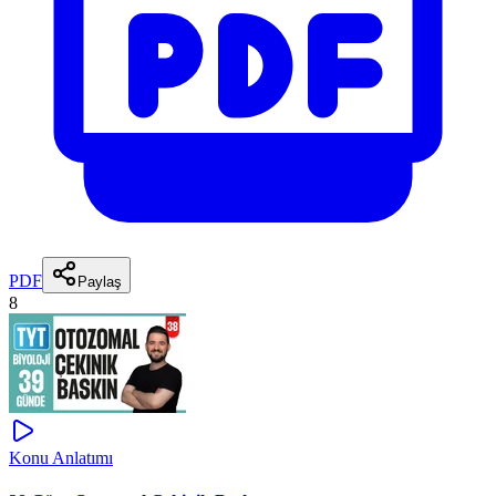
PDF
Paylaş
8
Konu Anlatımı