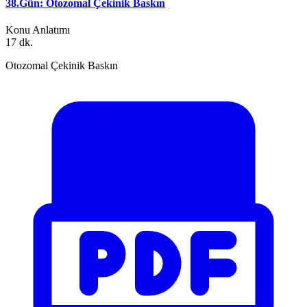
38.Gün: Otozomal Çekinik Baskın
Konu Anlatımı
17 dk.
Otozomal Çekinik Baskın