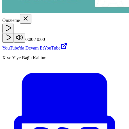
Önizleme
0:00
/
0:00
YouTube'da Devam Et
YouTube
X ve Y'ye Bağlı Kalıtım