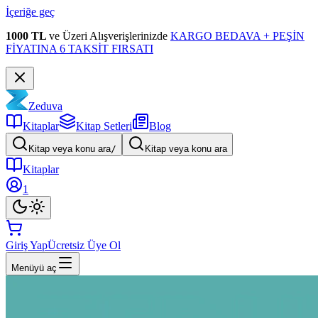
İçeriğe geç
1000 TL
ve Üzeri Alışverişlerinizde
KARGO BEDAVA + PEŞİN
FİYATINA 6 TAKSİT FIRSATI
Zeduva
Kitaplar
Kitap Setleri
Blog
Kitap veya konu ara
/
Kitap veya konu ara
Kitaplar
1
Giriş Yap
Ücretsiz Üye Ol
Menüyü aç