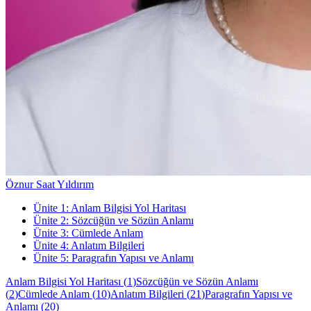
Öznur Saat Yıldırım
Ünite
1
:
Anlam Bilgisi Yol Haritası
Ünite
2
:
Sözcüğün ve Sözün Anlamı
Ünite
3
:
Cümlede Anlam
Ünite
4
:
Anlatım Bilgileri
Ünite
5
:
Paragrafın Yapısı ve Anlamı
Anlam Bilgisi Yol Haritası
(
1
)
Sözcüğün ve Sözün Anlamı
(
2
)
Cümlede Anlam
(
10
)
Anlatım Bilgileri
(
21
)
Paragrafın Yapısı ve
Anlamı
(
20
)