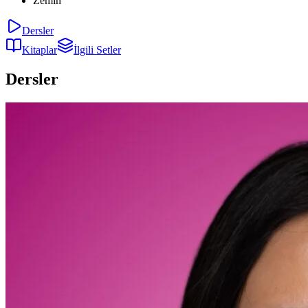
Zemin
Dersler
Kitaplar
İlgili Setler
Dersler