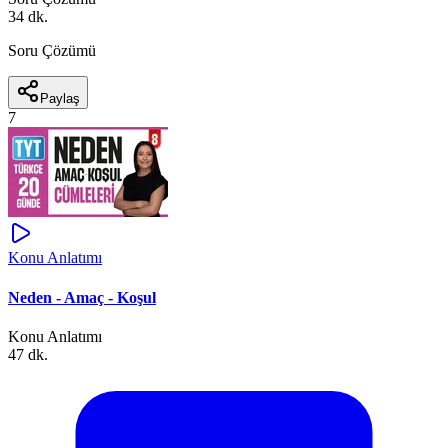
34 dk.
Soru Çözümü
Paylaş
7
Konu Anlatımı
Neden - Amaç - Koşul
Konu Anlatımı
47 dk.