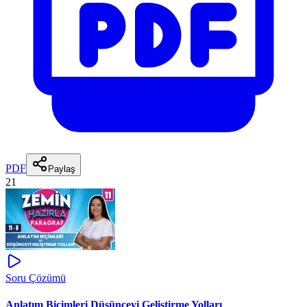
PDF
Paylaş
21
Soru Çözümü
Anlatım Biçimleri Düşünceyi Geliştirme Yolları