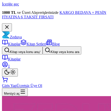
İçeriğe geç
1000 TL
ve Üzeri Alışverişlerinizde
KARGO BEDAVA + PEŞİN
FİYATINA 6 TAKSİT FIRSATI
Zeduva
Kitaplar
Kitap Setleri
Blog
Kitap veya konu ara
/
Kitap veya konu ara
Kitaplar
1
Giriş Yap
Ücretsiz Üye Ol
Menüyü aç