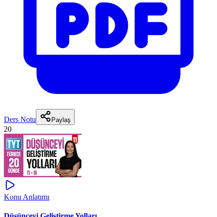
Ders Notu
Paylaş
20
Konu Anlatımı
Düşünceyi Geliştirme Yolları