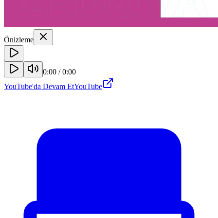
Önizleme
0:00
/
0:00
YouTube'da Devam Et
YouTube