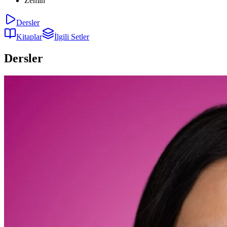
Zemin
Dersler
Kitaplar
İlgili Setler
Dersler