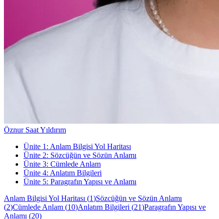
Öznur Saat Yıldırım
Ünite
1
:
Anlam Bilgisi Yol Haritası
Ünite
2
:
Sözcüğün ve Sözün Anlamı
Ünite
3
:
Cümlede Anlam
Ünite
4
:
Anlatım Bilgileri
Ünite
5
:
Paragrafın Yapısı ve Anlamı
Anlam Bilgisi Yol Haritası
(
1
)
Sözcüğün ve Sözün Anlamı
(
2
)
Cümlede Anlam
(
10
)
Anlatım Bilgileri
(
21
)
Paragrafın Yapısı ve
Anlamı
(
20
)