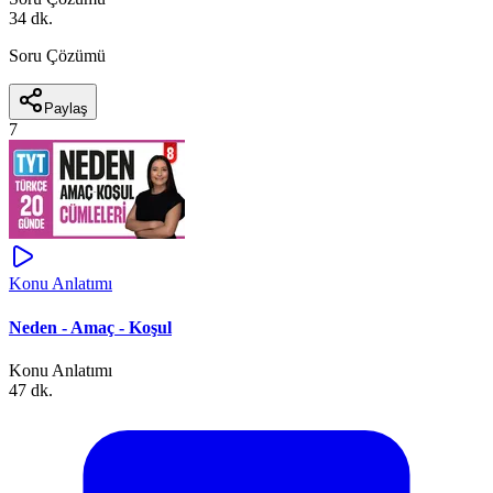
34 dk.
Soru Çözümü
Paylaş
7
Konu Anlatımı
Neden - Amaç - Koşul
Konu Anlatımı
47 dk.