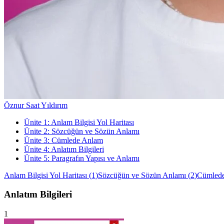
Öznur Saat Yıldırım
Ünite
1
:
Anlam Bilgisi Yol Haritası
Ünite
2
:
Sözcüğün ve Sözün Anlamı
Ünite
3
:
Cümlede Anlam
Ünite
4
:
Anlatım Bilgileri
Ünite
5
:
Paragrafın Yapısı ve Anlamı
Anlam Bilgisi Yol Haritası
(
1
)
Sözcüğün ve Sözün Anlamı
(
2
)
Cümled
Anlatım Bilgileri
1