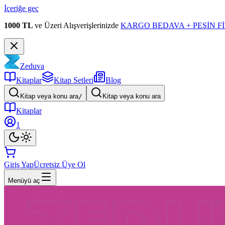
İçeriğe geç
1000 TL
ve Üzeri Alışverişlerinizde
KARGO BEDAVA + PEŞİN Fİ
Zeduva
Kitaplar
Kitap Setleri
Blog
Kitap veya konu ara
/
Kitap veya konu ara
Kitaplar
1
Giriş Yap
Ücretsiz Üye Ol
Menüyü aç