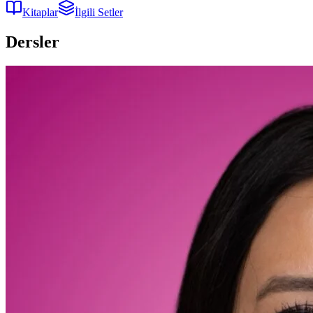
Kitaplar
İlgili Setler
Dersler