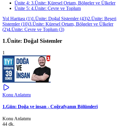
Ünite
4
:
3.Ünite: Küresel Ortam, Bölgeler ve Ülkeler
Ünite
5
:
4.Ünite: Çevre ve Toplum
Yol Haritası
(
1
)
1.Ünite: Doğal Sistemler
(
43
)
2.Ünite: Beşeri
Sistemler
(
10
)
3.Ünite: Küresel Ortam, Bölgeler ve Ülkeler
(
2
)
4.Ünite: Çevre ve Toplum
(
3
)
1.Ünite: Doğal Sistemler
1
Konu Anlatımı
1.Gün: Doğa ve insan - Coğrafyanın Bölümleri
Konu Anlatımı
44 dk.