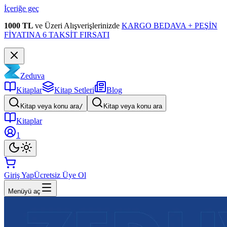
İçeriğe geç
1000 TL
ve Üzeri Alışverişlerinizde
KARGO BEDAVA + PEŞİN
FİYATINA 6 TAKSİT FIRSATI
Zeduva
Kitaplar
Kitap Setleri
Blog
Kitap veya konu ara
/
Kitap veya konu ara
Kitaplar
1
Giriş Yap
Ücretsiz Üye Ol
Menüyü aç