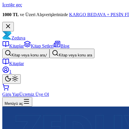
İçeriğe geç
1000 TL
ve Üzeri Alışverişlerinizde
KARGO BEDAVA + PEŞİN Fİ
Zeduva
Kitaplar
Kitap Setleri
Blog
Kitap veya konu ara
/
Kitap veya konu ara
Kitaplar
1
Giriş Yap
Ücretsiz Üye Ol
Menüyü aç