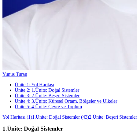
Yunus Turan
Ünite
1
:
Yol Haritası
Ünite
2
:
1.Ünite: Doğal Sistemler
Ünite
3
:
2.Ünite: Beşeri Sistemler
Ünite
4
:
3.Ünite: Küresel Ortam, Bölgeler ve Ülkeler
Ünite
5
:
4.Ünite: Çevre ve Toplum
Yol Haritası
(
1
)
1.Ünite: Doğal Sistemler
(
43
)
2.Ünite: Beşeri Sistemler
1.Ünite: Doğal Sistemler