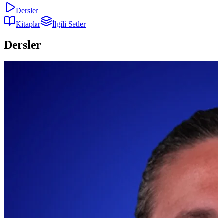
Dersler
Kitaplar
İlgili Setler
Dersler