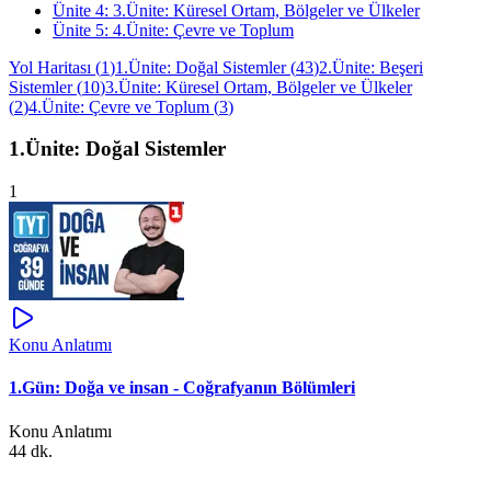
Ünite
4
:
3.Ünite: Küresel Ortam, Bölgeler ve Ülkeler
Ünite
5
:
4.Ünite: Çevre ve Toplum
Yol Haritası
(
1
)
1.Ünite: Doğal Sistemler
(
43
)
2.Ünite: Beşeri
Sistemler
(
10
)
3.Ünite: Küresel Ortam, Bölgeler ve Ülkeler
(
2
)
4.Ünite: Çevre ve Toplum
(
3
)
1.Ünite: Doğal Sistemler
1
Konu Anlatımı
1.Gün: Doğa ve insan - Coğrafyanın Bölümleri
Konu Anlatımı
44 dk.