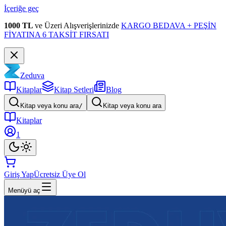
İçeriğe geç
1000 TL
ve Üzeri Alışverişlerinizde
KARGO BEDAVA + PEŞİN
FİYATINA 6 TAKSİT FIRSATI
Zeduva
Kitaplar
Kitap Setleri
Blog
Kitap veya konu ara
/
Kitap veya konu ara
Kitaplar
1
Giriş Yap
Ücretsiz Üye Ol
Menüyü aç