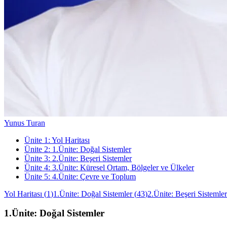
Yunus Turan
Ünite
1
:
Yol Haritası
Ünite
2
:
1.Ünite: Doğal Sistemler
Ünite
3
:
2.Ünite: Beşeri Sistemler
Ünite
4
:
3.Ünite: Küresel Ortam, Bölgeler ve Ülkeler
Ünite
5
:
4.Ünite: Çevre ve Toplum
Yol Haritası
(
1
)
1.Ünite: Doğal Sistemler
(
43
)
2.Ünite: Beşeri Sistemler
1.Ünite: Doğal Sistemler