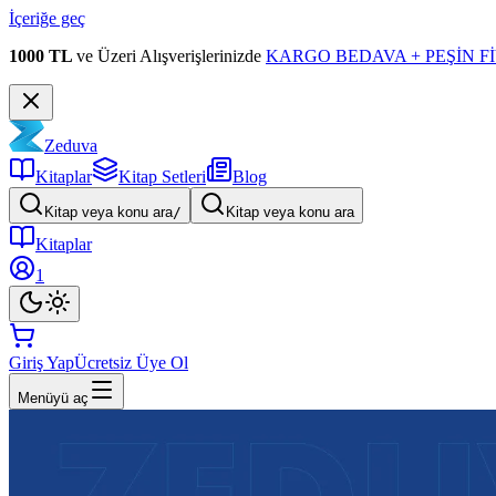
İçeriğe geç
1000 TL
ve Üzeri Alışverişlerinizde
KARGO BEDAVA + PEŞİN Fİ
Zeduva
Kitaplar
Kitap Setleri
Blog
Kitap veya konu ara
/
Kitap veya konu ara
Kitaplar
1
Giriş Yap
Ücretsiz Üye Ol
Menüyü aç