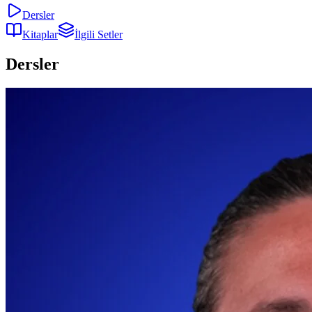
Dersler
Kitaplar
İlgili Setler
Dersler