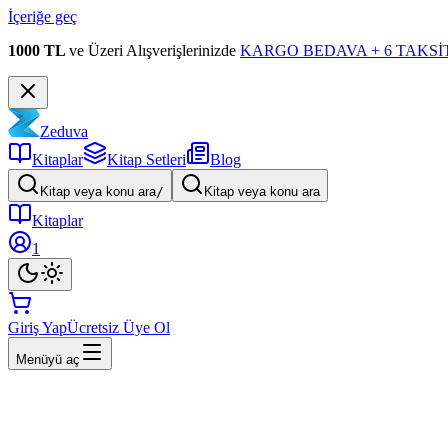
İçeriğe geç
1000 TL
ve Üzeri Alışverişlerinizde
KARGO BEDAVA + 6 TAKSİT
Zeduva
Kitaplar
Kitap Setleri
Blog
Kitap veya konu ara
/
Kitap veya konu ara
Kitaplar
1
Giriş Yap
Ücretsiz Üye Ol
Menüyü aç