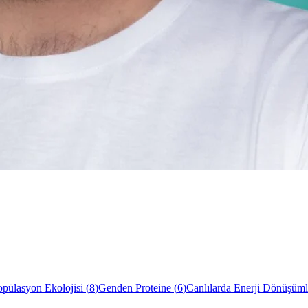
opülasyon Ekolojisi
(
8
)
Genden Proteine
(
6
)
Canlılarda Enerji Dönüşüml