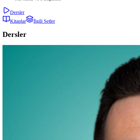
Dersler
Kitaplar
İlgili Setler
Dersler