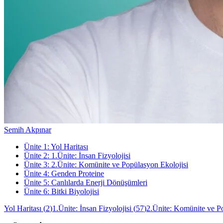
Semih Akpınar
Ünite
1
:
Yol Haritası
Ünite
2
:
1.Ünite: İnsan Fizyolojisi
Ünite
3
:
2.Ünite: Komünite ve Popülasyon Ekolojisi
Ünite
4
:
Genden Proteine
Ünite
5
:
Canlılarda Enerji Dönüşümleri
Ünite
6
:
Bitki Biyolojisi
Yol Haritası
(
2
)
1.Ünite: İnsan Fizyolojisi
(
57
)
2.Ünite: Komünite ve P