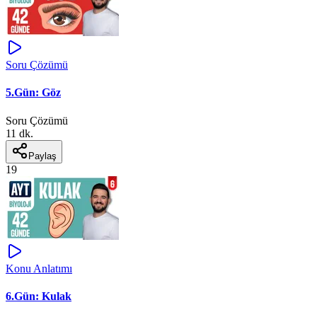
Soru Çözümü
5.Gün: Göz
Soru Çözümü
11 dk.
Paylaş
19
Konu Anlatımı
6.Gün: Kulak