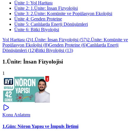
Ünite
1
:
Yol Haritası
Ünite
2
:
1.Ünite: İnsan Fizyolojisi
Ünite
3
:
2.Ünite: Komünite ve Popülasyon Ekolojisi
Ünite
4
:
Genden Proteine
Ünite
5
:
Canlılarda Enerji Dönüşümleri
Ünite
6
:
Bitki Biyolojisi
Yol Haritası
(
2
)
1.Ünite: İnsan Fizyolojisi
(
57
)
2.Ünite: Komünite ve
Popülasyon Ekolojisi
(
8
)
Genden Proteine
(
6
)
Canlılarda Enerji
Dönüşümleri
(
12
)
Bitki Biyolojisi
(
13
)
1.Ünite: İnsan Fizyolojisi
1
Konu Anlatımı
1.Gün: Nöron Yapısı ve İmpuls İletimi