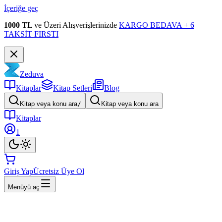
İçeriğe geç
1000 TL
ve Üzeri Alışverişlerinizde
KARGO BEDAVA + 6
TAKSİT FIRSTI
Zeduva
Kitaplar
Kitap Setleri
Blog
Kitap veya konu ara
/
Kitap veya konu ara
Kitaplar
1
Giriş Yap
Ücretsiz Üye Ol
Menüyü aç