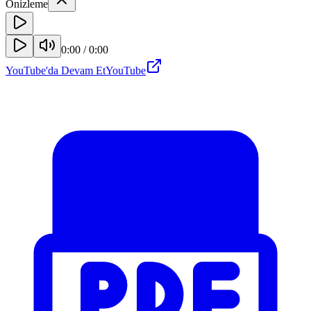
Önizleme
0:00
/
0:00
YouTube'da Devam Et
YouTube