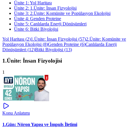
Ünite
1
:
Yol Haritası
Ünite
2
:
1.Ünite: İnsan Fizyolojisi
Ünite
3
:
2.Ünite: Komünite ve Popülasyon Ekolojisi
Ünite
4
:
Genden Proteine
Ünite
5
:
Canlılarda Enerji Dönüşümleri
Ünite
6
:
Bitki Biyolojisi
Yol Haritası
(
2
)
1.Ünite: İnsan Fizyolojisi
(
57
)
2.Ünite: Komünite ve
Popülasyon Ekolojisi
(
8
)
Genden Proteine
(
6
)
Canlılarda Enerji
Dönüşümleri
(
12
)
Bitki Biyolojisi
(
13
)
1.Ünite: İnsan Fizyolojisi
1
Konu Anlatımı
1.Gün: Nöron Yapısı ve İmpuls İletimi