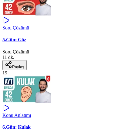
Soru Çözümü
5.Gün: Göz
Soru Çözümü
11 dk.
Paylaş
19
Konu Anlatımı
6.Gün: Kulak