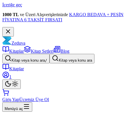
İçeriğe geç
1000 TL
ve Üzeri Alışverişlerinizde
KARGO BEDAVA + PEŞİN
FİYATINA 6 TAKSİT FIRSATI
Zeduva
Kitaplar
Kitap Setleri
Blog
Kitap veya konu ara
/
Kitap veya konu ara
Kitaplar
1
Giriş Yap
Ücretsiz Üye Ol
Menüyü aç