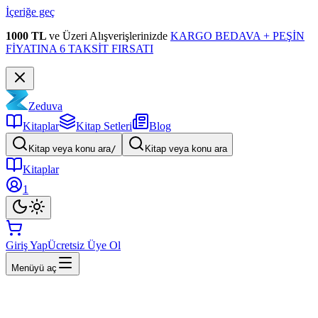
İçeriğe geç
1000 TL
ve Üzeri Alışverişlerinizde
KARGO BEDAVA + PEŞİN
FİYATINA 6 TAKSİT FIRSATI
Zeduva
Kitaplar
Kitap Setleri
Blog
Kitap veya konu ara
/
Kitap veya konu ara
Kitaplar
1
Giriş Yap
Ücretsiz Üye Ol
Menüyü aç