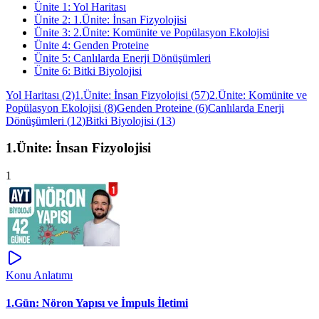
Ünite
1
:
Yol Haritası
Ünite
2
:
1.Ünite: İnsan Fizyolojisi
Ünite
3
:
2.Ünite: Komünite ve Popülasyon Ekolojisi
Ünite
4
:
Genden Proteine
Ünite
5
:
Canlılarda Enerji Dönüşümleri
Ünite
6
:
Bitki Biyolojisi
Yol Haritası
(
2
)
1.Ünite: İnsan Fizyolojisi
(
57
)
2.Ünite: Komünite ve
Popülasyon Ekolojisi
(
8
)
Genden Proteine
(
6
)
Canlılarda Enerji
Dönüşümleri
(
12
)
Bitki Biyolojisi
(
13
)
1.Ünite: İnsan Fizyolojisi
1
Konu Anlatımı
1.Gün: Nöron Yapısı ve İmpuls İletimi