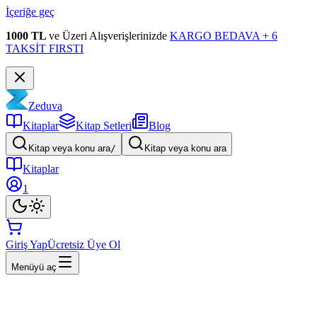
İçeriğe geç
1000 TL
ve Üzeri Alışverişlerinizde
KARGO BEDAVA + 6
TAKSİT FIRSTI
Zeduva
Kitaplar
Kitap Setleri
Blog
Kitap veya konu ara
/
Kitap veya konu ara
Kitaplar
1
Giriş Yap
Ücretsiz Üye Ol
Menüyü aç