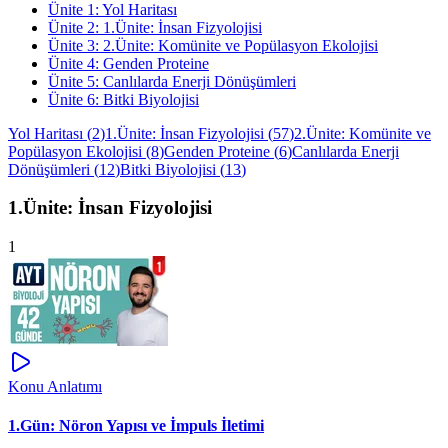
Ünite
1
:
Yol Haritası
Ünite
2
:
1.Ünite: İnsan Fizyolojisi
Ünite
3
:
2.Ünite: Komünite ve Popülasyon Ekolojisi
Ünite
4
:
Genden Proteine
Ünite
5
:
Canlılarda Enerji Dönüşümleri
Ünite
6
:
Bitki Biyolojisi
Yol Haritası
(
2
)
1.Ünite: İnsan Fizyolojisi
(
57
)
2.Ünite: Komünite ve
Popülasyon Ekolojisi
(
8
)
Genden Proteine
(
6
)
Canlılarda Enerji
Dönüşümleri
(
12
)
Bitki Biyolojisi
(
13
)
1.Ünite: İnsan Fizyolojisi
1
Konu Anlatımı
1.Gün: Nöron Yapısı ve İmpuls İletimi