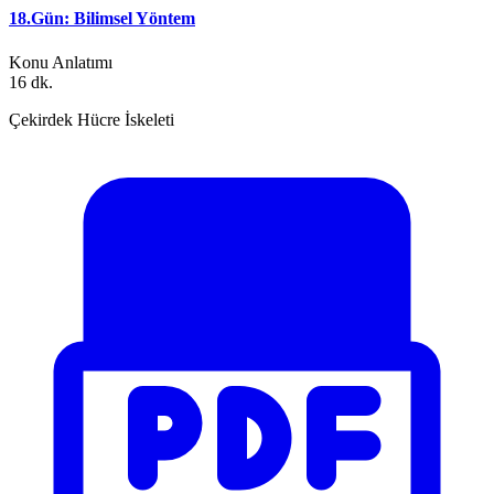
18.Gün: Bilimsel Yöntem
Konu Anlatımı
16 dk.
Çekirdek Hücre İskeleti