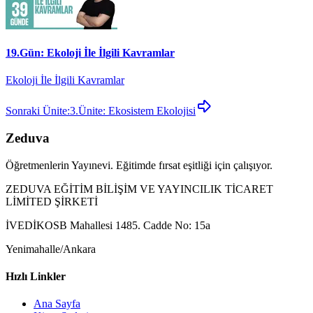
19.Gün: Ekoloji İle İlgili Kavramlar
Ekoloji İle İlgili Kavramlar
Sonraki Ünite:
3.Ünite: Ekosistem Ekolojisi
Zeduva
Öğretmenlerin Yayınevi. Eğitimde fırsat eşitliği için çalışıyor.
ZEDUVA EĞİTİM BİLİŞİM VE YAYINCILIK TİCARET
LİMİTED ŞİRKETİ
İVEDİKOSB Mahallesi 1485. Cadde No: 15a
Yenimahalle/Ankara
Hızlı Linkler
Ana Sayfa