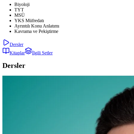
Biyoloji
TYT
MSÜ
YKS Müfredatı
Ayrıntılı Konu Anlatımı
Kavrama ve Pekiştirme
Dersler
Kitaplar
İlgili Setler
Dersler