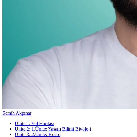
Semih Akpınar
Ünite
1
:
Yol Haritası
Ünite
2
:
1.Ünite: Yaşam Bilimi Biyoloji
Ünite
3
:
2.Ünite: Hücre