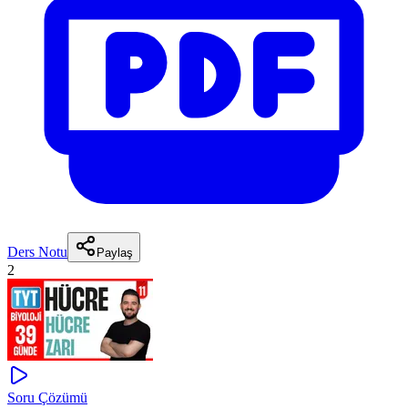
Ders Notu
Paylaş
2
Soru Çözümü