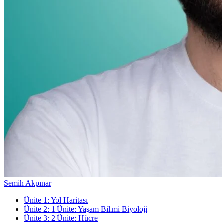
Semih Akpınar
Ünite
1
:
Yol Haritası
Ünite
2
:
1.Ünite: Yaşam Bilimi Biyoloji
Ünite
3
:
2.Ünite: Hücre