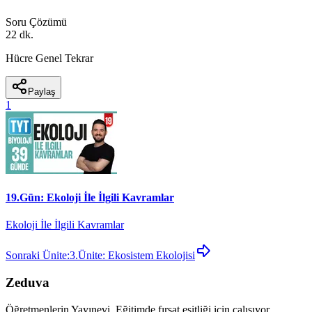
Soru Çözümü
22 dk.
Hücre Genel Tekrar
Paylaş
1
19.Gün: Ekoloji İle İlgili Kavramlar
Ekoloji İle İlgili Kavramlar
Sonraki Ünite:
3.Ünite: Ekosistem Ekolojisi
Zeduva
Öğretmenlerin Yayınevi. Eğitimde fırsat eşitliği için çalışıyor.