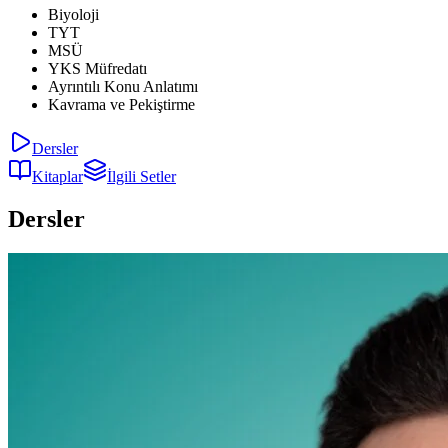
Biyoloji
TYT
MSÜ
YKS Müfredatı
Ayrıntılı Konu Anlatımı
Kavrama ve Pekiştirme
Dersler
Kitaplar
İlgili Setler
Dersler