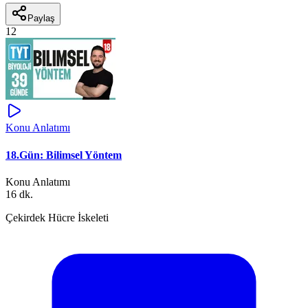
Paylaş
12
Konu Anlatımı
18.Gün: Bilimsel Yöntem
Konu Anlatımı
16 dk.
Çekirdek Hücre İskeleti