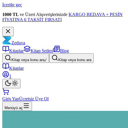
İçeriğe geç
1000 TL
ve Üzeri Alışverişlerinizde
KARGO BEDAVA + PEŞİN
FİYATINA 6 TAKSİT FIRSATI
Zeduva
Kitaplar
Kitap Setleri
Blog
Kitap veya konu ara
/
Kitap veya konu ara
Kitaplar
1
Giriş Yap
Ücretsiz Üye Ol
Menüyü aç