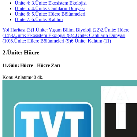
Ünite
4
:
3.Ünite: Ekosistem Ekolojisi
Ünite
5
:
4.Ünite: Canlıların Dünyası
Ünite
6
:
5.Ünite: Hücre Bölünmeleri
Ünite
7
:
6.Ünite: Kalıtım
Yol Haritası
(
3
)
1.Ünite: Yaşam Bilimi Biyoloji
(
22
)
2.Ünite: Hücre
(
14
)
3.Ünite: Ekosistem Ekolojisi
(
8
)
4.Ünite: Canlıların Dünyası
(
10
)
5.Ünite: Hücre Bölünmeleri
(
9
)
6.Ünite: Kalıtım
(
11
)
2.Ünite: Hücre
11.Gün: Hücre - Hücre Zarı
Konu Anlatımı
40 dk.