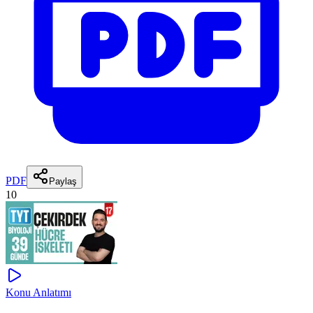
PDF
Paylaş
10
Konu Anlatımı