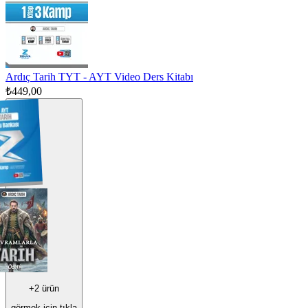
Ardıç Tarih TYT - AYT Video Ders Kitabı
₺449,00
+
2
ürün
görmek için tıkla