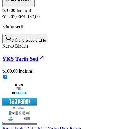
₺70,00
İndirim!
₺1.207,00
₺1.137,00
3
ürün seçili
3 Ürünü Sepete Ekle
Kargo Bizden
YKS Tarih Seti
₺100,00
İndirim!
Ardıç Tarih TYT - AYT Video Ders Kitabı