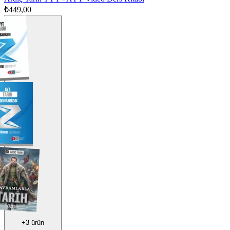
₺449,00
+
3
ürün