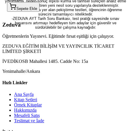
yorumlama, neden-sonuç ilişkisi kurma ve tarihsel süreçleri analiz etme
becerilerini geliştiren yeni nesil soru yapılarıyla desteklenmiştir.
Sepete Ekle
Ünitelerin sonunda yer alan pekiştirme testleri, öğrencinin öğrenme
sürecini tamamlayıcı niteliktedir.
-ZEDUVA AYT Tarih Soru Bankası, test pratiği sayesinde sınav
başarısını artırmayı hedefleyen tüm adaylar için güvenilir ve
Zeduva
sürdürülebilir bir çalışma kaynağıdır.
Öğretmenlerin Yayınevi. Eğitimde fırsat eşitliği için çalışıyor.
ZEDUVA EĞİTİM BİLİŞİM VE YAYINCILIK TİCARET
LİMİTED ŞİRKETİ
İVEDİKOSB Mahallesi 1485. Cadde No: 15a
Yenimahalle/Ankara
Hızlı Linkler
Ana Sayfa
Kitap Setleri
Örnek Kitaplar
Hakkımızda
Mesafeli Satış
Teslimat ve İade