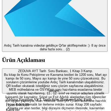
Ardıç Tarih kanalına videolar geldikçe Qr'lar aktifleşmekte :)
·
8 ay önce
daha fazla soru... (
2
)
Ürün Açıklaması
ZEDUVA AYT Tarih Soru Bankası, 1 Kitap 3 Kamp.
Bu kitap ile Konu Pekiştirme ve Kavrama testleri ile 1200 soru, Mart ayı
kampı ile 50 soru, Mayıs ayı kampı ile yine 50 soru çözeceksiniz. Bu
soruların çözümlerine youtube Ardıç Tarih kanalımdan ulaşabilirsiniz.
QR kodları okutarak istediğiniz soru çözüm sayfasına ulaşabilirsiniz.
MEB müfredatına ve ÖSYM’nin soru hazırlama esaslarına birebir
devamı...
uyumlu olarak hazırlanmış, 11., 12. sınıf ve mezun adaylara yönelik
kapsamlı bir kaynaktır. Sözel ve Eşit Ağırlık alanlardan tüm öğrenciler
Zeduva Yayınları AYT Tarih Soru Bankası Ardıç Tarih
için uygun yapısıyla, Alan Yeterlilik Testi (AYT)Tarih bölümüne hazırlık
Fiyat: ₺469,00
sürecinde sistematik bir ilerleme imkânı sunar. Kitap 208 sayfadır.
-Kitapta yer alan testler, bilgi düzeyini ölçmenin ötesinde; kavramları
₺469,00