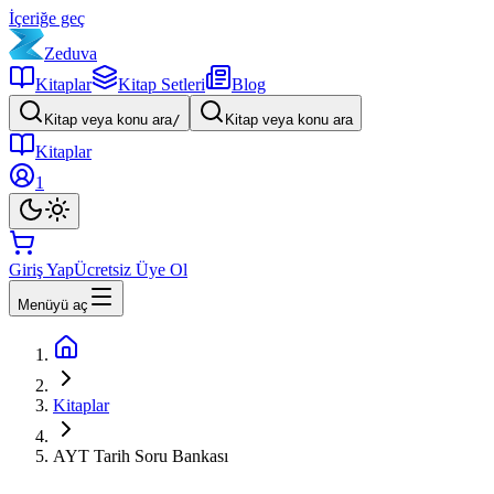
İçeriğe geç
Zeduva
Kitaplar
Kitap Setleri
Blog
Kitap veya konu ara
/
Kitap veya konu ara
Kitaplar
1
Giriş Yap
Ücretsiz Üye Ol
Menüyü aç
Kitaplar
AYT Tarih Soru Bankası