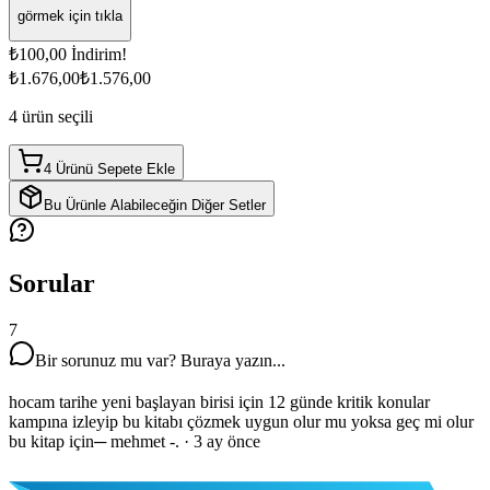
görmek için tıkla
₺100,00
İndirim!
₺1.676,00
₺1.576,00
4
ürün seçili
4 Ürünü Sepete Ekle
Bu Ürünle Alabileceğin Diğer Setler
Sorular
7
Bir sorunuz mu var? Buraya yazın...
hocam tarihe yeni başlayan birisi için 12 günde kritik konular
kampına izleyip bu kitabı çözmek uygun olur mu yoksa geç mi olur
bu kitap için
─
mehmet -.
·
3 ay önce