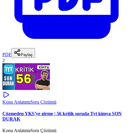
PDF
Paylaş
2
Konu Anlatımı
Soru Çözümü
Çözmeden YKS’ye girme | 56 kritik soruda Tyt kimya SON
DURAK
Konu Anlatımı
Soru Çözümü