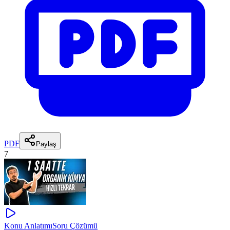
PDF
Paylaş
7
Konu Anlatımı
Soru Çözümü