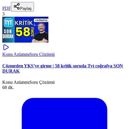
PDF
Paylaş
3
Konu Anlatımı
Soru Çözümü
Çözmeden YKS’ye girme | 58 kritik soruda Tyt coğrafya SON
DURAK
Konu Anlatımı
Soru Çözümü
68 dk.