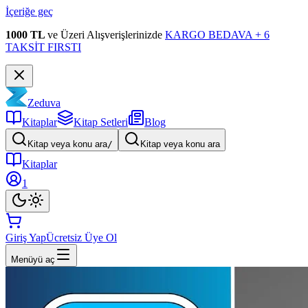
İçeriğe geç
1000 TL
ve Üzeri Alışverişlerinizde
KARGO BEDAVA + 6
TAKSİT FIRSTI
Zeduva
Kitaplar
Kitap Setleri
Blog
Kitap veya konu ara
/
Kitap veya konu ara
Kitaplar
1
Giriş Yap
Ücretsiz Üye Ol
Menüyü aç