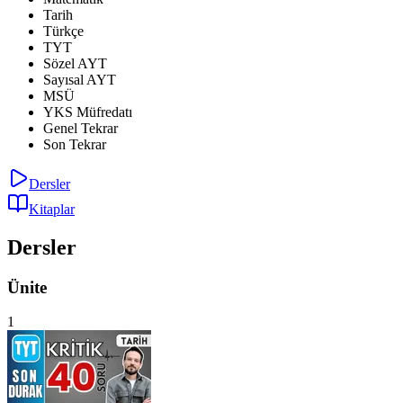
Tarih
Türkçe
TYT
Sözel AYT
Sayısal AYT
MSÜ
YKS Müfredatı
Genel Tekrar
Son Tekrar
Dersler
Kitaplar
Dersler
Ünite
1