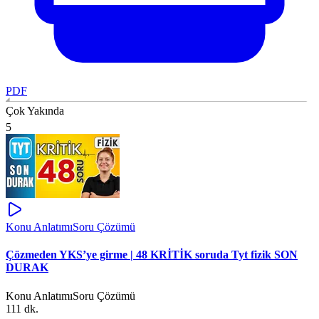
PDF
Çok Yakında
5
Konu Anlatımı
Soru Çözümü
Çözmeden YKS’ye girme | 48 KRİTİK soruda Tyt fizik SON
DURAK
Konu Anlatımı
Soru Çözümü
111 dk.