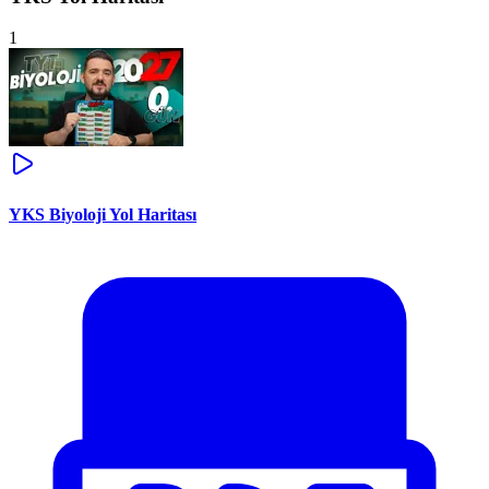
1
YKS Biyoloji Yol Haritası