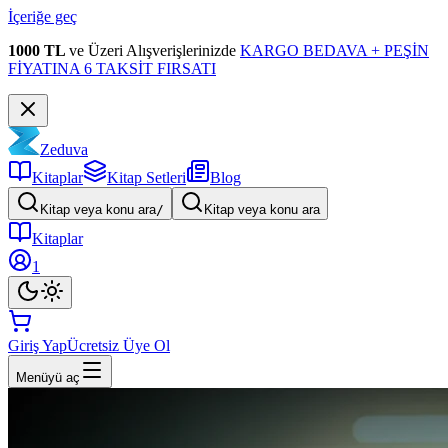
İçeriğe geç
1000 TL
ve Üzeri Alışverişlerinizde
KARGO BEDAVA + PEŞİN
FİYATINA 6 TAKSİT FIRSATI
Zeduva
Kitaplar
Kitap Setleri
Blog
Kitap veya konu ara
/
Kitap veya konu ara
Kitaplar
1
Giriş Yap
Ücretsiz Üye Ol
Menüyü aç