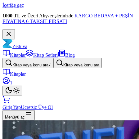
İçeriğe geç
1000 TL
ve Üzeri Alışverişlerinizde
KARGO BEDAVA + PEŞİN
FİYATINA 6 TAKSİT FIRSATI
Zeduva
Kitaplar
Kitap Setleri
Blog
Kitap veya konu ara
/
Kitap veya konu ara
Kitaplar
1
Giriş Yap
Ücretsiz Üye Ol
Menüyü aç