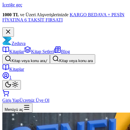
İçeriğe geç
1000 TL
ve Üzeri Alışverişlerinizde
KARGO BEDAVA + PEŞİN
FİYATINA 6 TAKSİT FIRSATI
Zeduva
Kitaplar
Kitap Setleri
Blog
Kitap veya konu ara
/
Kitap veya konu ara
Kitaplar
1
Giriş Yap
Ücretsiz Üye Ol
Menüyü aç