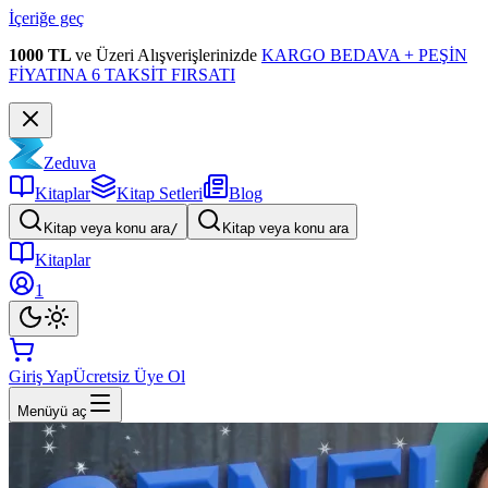
İçeriğe geç
1000 TL
ve Üzeri Alışverişlerinizde
KARGO BEDAVA + PEŞİN
FİYATINA 6 TAKSİT FIRSATI
Zeduva
Kitaplar
Kitap Setleri
Blog
Kitap veya konu ara
/
Kitap veya konu ara
Kitaplar
1
Giriş Yap
Ücretsiz Üye Ol
Menüyü aç