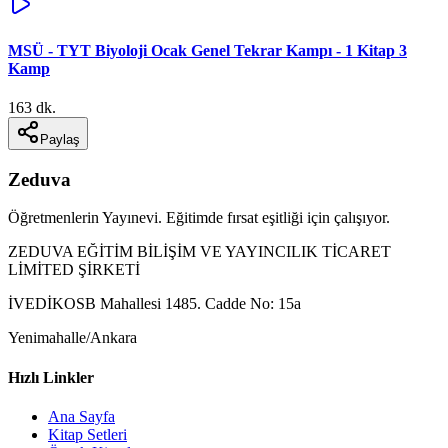
MSÜ - TYT Biyoloji Ocak Genel Tekrar Kampı - 1 Kitap 3
Kamp
163 dk.
Paylaş
Zeduva
Öğretmenlerin Yayınevi. Eğitimde fırsat eşitliği için çalışıyor.
ZEDUVA EĞİTİM BİLİŞİM VE YAYINCILIK TİCARET
LİMİTED ŞİRKETİ
İVEDİKOSB Mahallesi 1485. Cadde No: 15a
Yenimahalle/Ankara
Hızlı Linkler
Ana Sayfa
Kitap Setleri