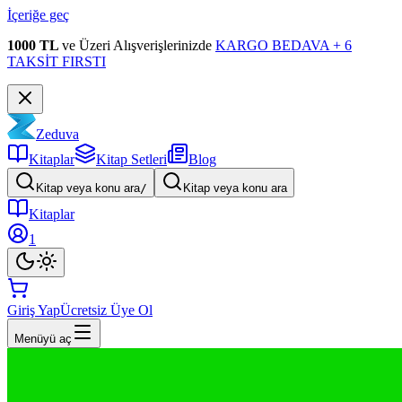
İçeriğe geç
1000 TL
ve Üzeri Alışverişlerinizde
KARGO BEDAVA + 6
TAKSİT FIRSTI
Zeduva
Kitaplar
Kitap Setleri
Blog
Kitap veya konu ara
/
Kitap veya konu ara
Kitaplar
1
Giriş Yap
Ücretsiz Üye Ol
Menüyü aç