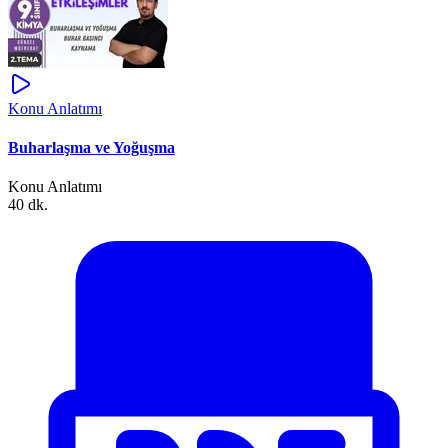
Konu Anlatımı
Buharlaşma ve Yoğuşma
Konu Anlatımı
40 dk.