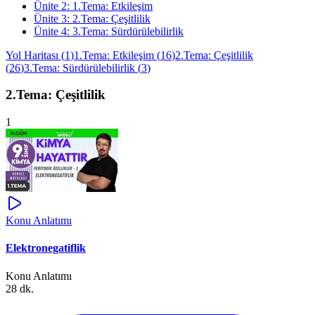
Ünite
2
:
1.Tema: Etkileşim
Ünite
3
:
2.Tema: Çeşitlilik
Ünite
4
:
3.Tema: Sürdürülebilirlik
Yol Haritası
(
1
)
1.Tema: Etkileşim
(
16
)
2.Tema: Çeşitlilik
(
26
)
3.Tema: Sürdürülebilirlik
(
3
)
2.Tema: Çeşitlilik
1
Konu Anlatımı
Elektronegatiflik
Konu Anlatımı
28 dk.