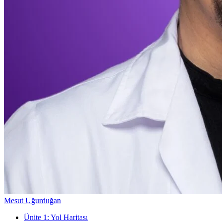
Mesut Uğurduğan
Ünite
1
:
Yol Haritası