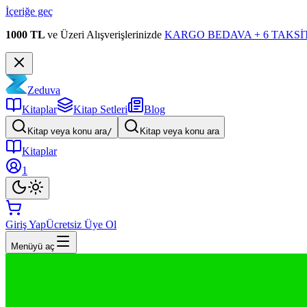
İçeriğe geç
1000 TL
ve Üzeri Alışverişlerinizde
KARGO BEDAVA + 6 TAKSİT
Zeduva
Kitaplar
Kitap Setleri
Blog
Kitap veya konu ara
/
Kitap veya konu ara
Kitaplar
1
Giriş Yap
Ücretsiz Üye Ol
Menüyü aç