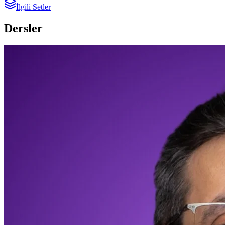
İlgili Setler
Dersler