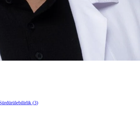
ürdürülebilirlik
(
3
)