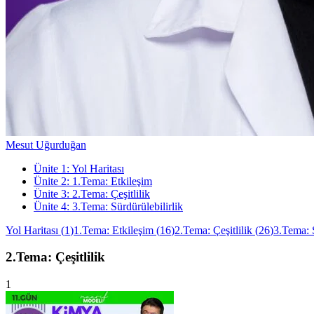
Mesut Uğurduğan
Ünite
1
:
Yol Haritası
Ünite
2
:
1.Tema: Etkileşim
Ünite
3
:
2.Tema: Çeşitlilik
Ünite
4
:
3.Tema: Sürdürülebilirlik
Yol Haritası
(
1
)
1.Tema: Etkileşim
(
16
)
2.Tema: Çeşitlilik
(
26
)
3.Tema: S
2.Tema: Çeşitlilik
1