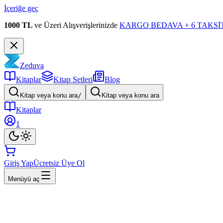
İçeriğe geç
1000 TL
ve Üzeri Alışverişlerinizde
KARGO BEDAVA + 6 TAKSİT
Zeduva
Kitaplar
Kitap Setleri
Blog
Kitap veya konu ara
/
Kitap veya konu ara
Kitaplar
1
Giriş Yap
Ücretsiz Üye Ol
Menüyü aç