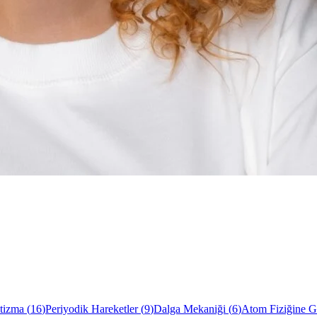
tizma
(
16
)
Periyodik Hareketler
(
9
)
Dalga Mekaniği
(
6
)
Atom Fiziğine Gi