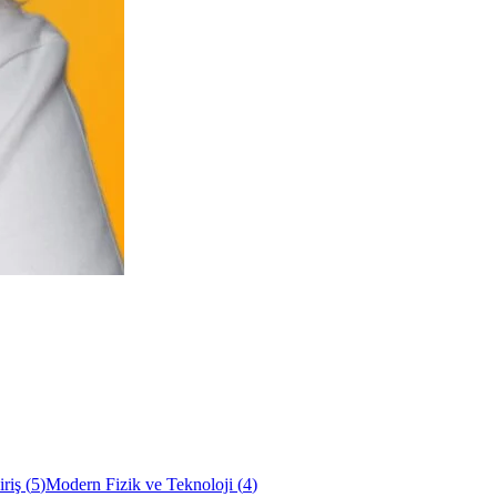
riş
(
5
)
Modern Fizik ve Teknoloji
(
4
)