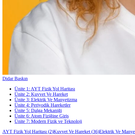
Didar Baskın
Ünite
1
:
AYT Fizik Yol Haritası
Ünite
2
:
Kuvvet Ve Hareket
Ünite
3
:
Elektrik Ve Manyetizma
Ünite
4
:
Periyodik Hareketler
Ünite
5
:
Dalga Mekaniği
Ünite
6
:
Atom Fiziğine Giriş
Ünite
7
:
Modern Fizik ve Teknoloji
AYT Fizik Yol Haritası
(
2
)
Kuvvet Ve Hareket
(
36
)
Elektrik Ve Manye