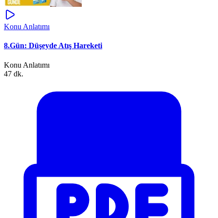
Konu Anlatımı
8.Gün: Düşeyde Atış Hareketi
Konu Anlatımı
47 dk.