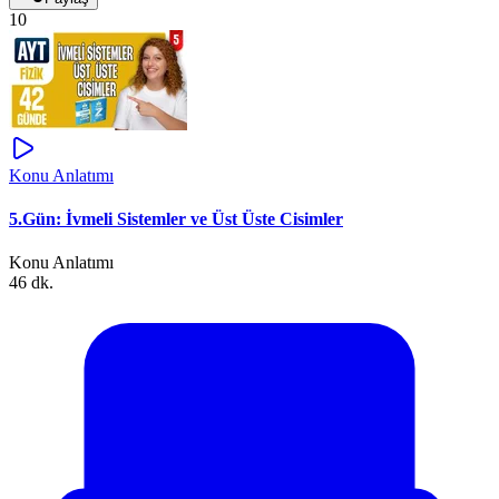
10
Konu Anlatımı
5.Gün: İvmeli Sistemler ve Üst Üste Cisimler
Konu Anlatımı
46 dk.