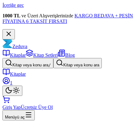
İçeriğe geç
1000 TL
ve Üzeri Alışverişlerinizde
KARGO BEDAVA + PEŞİN
FİYATINA 6 TAKSİT FIRSATI
Zeduva
Kitaplar
Kitap Setleri
Blog
Kitap veya konu ara
/
Kitap veya konu ara
Kitaplar
1
Giriş Yap
Ücretsiz Üye Ol
Menüyü aç