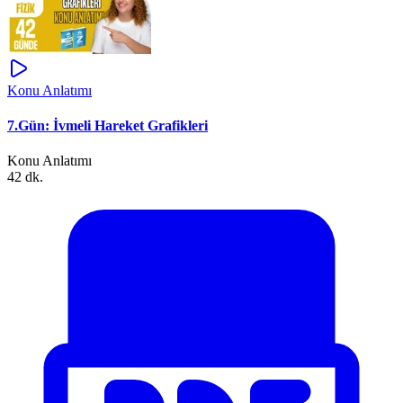
Konu Anlatımı
7.Gün: İvmeli Hareket Grafikleri
Konu Anlatımı
42 dk.