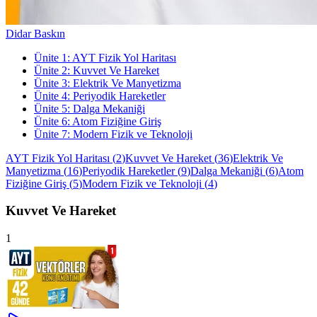
Didar Baskın
Ünite
1
:
AYT Fizik Yol Haritası
Ünite
2
:
Kuvvet Ve Hareket
Ünite
3
:
Elektrik Ve Manyetizma
Ünite
4
:
Periyodik Hareketler
Ünite
5
:
Dalga Mekaniği
Ünite
6
:
Atom Fiziğine Giriş
Ünite
7
:
Modern Fizik ve Teknoloji
AYT Fizik Yol Haritası
(
2
)
Kuvvet Ve Hareket
(
36
)
Elektrik Ve
Manyetizma
(
16
)
Periyodik Hareketler
(
9
)
Dalga Mekaniği
(
6
)
Atom
Fiziğine Giriş
(
5
)
Modern Fizik ve Teknoloji
(
4
)
Kuvvet Ve Hareket
1