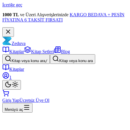
İçeriğe geç
1000 TL
ve Üzeri Alışverişlerinizde
KARGO BEDAVA + PEŞİN
FİYATINA 6 TAKSİT FIRSATI
Zeduva
Kitaplar
Kitap Setleri
Blog
Kitap veya konu ara
/
Kitap veya konu ara
Kitaplar
1
Giriş Yap
Ücretsiz Üye Ol
Menüyü aç