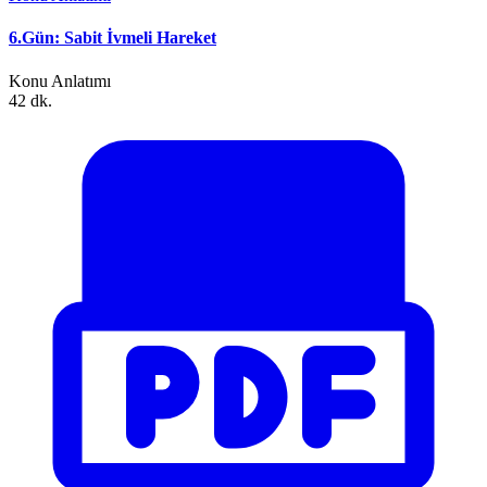
6.Gün: Sabit İvmeli Hareket
Konu Anlatımı
42 dk.