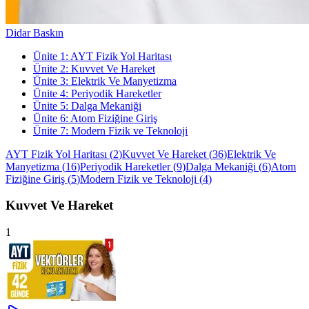
Didar Baskın
Ünite
1
:
AYT Fizik Yol Haritası
Ünite
2
:
Kuvvet Ve Hareket
Ünite
3
:
Elektrik Ve Manyetizma
Ünite
4
:
Periyodik Hareketler
Ünite
5
:
Dalga Mekaniği
Ünite
6
:
Atom Fiziğine Giriş
Ünite
7
:
Modern Fizik ve Teknoloji
AYT Fizik Yol Haritası
(
2
)
Kuvvet Ve Hareket
(
36
)
Elektrik Ve
Manyetizma
(
16
)
Periyodik Hareketler
(
9
)
Dalga Mekaniği
(
6
)
Atom
Fiziğine Giriş
(
5
)
Modern Fizik ve Teknoloji
(
4
)
Kuvvet Ve Hareket
1