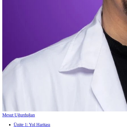
Mesut Uğurduğan
Ünite
1
:
Yol Haritası