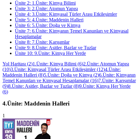
Ünite
2
:
1.Ünite: Kimya Bilimi
Ünite
3
:
2.Ünite: Atomun Yapısı
Ünite
4
:
3.Ünite: Kimyasal Türler Arası Etkileşimler
Ünite
5
:
4.Ünite: Maddenin Halleri
Ünite
6
:
5.Ünite: Doğa ve Kimya
Ünite
7
:
6.Ünite: Kimyanın Temel Kanunları ve Kimyasal
Hesaplamalar
Ünite
8
:
7.Ünite: Karışımlar
Ünite
9
:
8.Ünite: Asitler, Bazlar ve Tuzlar
Ünite
10
:
9.Ünite: Kimya Her Yerde
Yol Haritası
(
2
)
1.Ünite: Kimya Bilimi
(
6
)
2.Ünite: Atomun Yapısı
(
10
)
3.Ünite: Kimyasal Türler Arası Etkileşimler
(
12
)
4.Ünite:
Maddenin Halleri
(
8
)
5.Ünite: Doğa ve Kimya
(
2
)
6.Ünite: Kimyanın
Temel Kanunları ve Kimyasal Hesaplamalar
(
16
)
7.Ünite: Karışımlar
(
9
)
8.Ünite: Asitler, Bazlar ve Tuzlar
(
8
)
9.Ünite: Kimya Her Yerde
(
6
)
4.Ünite: Maddenin Halleri
1