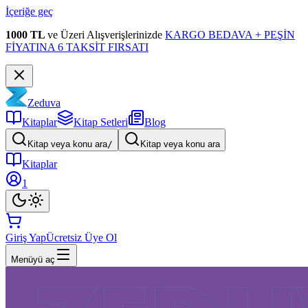
İçeriğe geç
1000 TL
ve Üzeri Alışverişlerinizde
KARGO BEDAVA + PEŞİN
FİYATINA 6 TAKSİT FIRSATI
Zeduva
Kitaplar
Kitap Setleri
Blog
Kitap veya konu ara
/
Kitap veya konu ara
Kitaplar
1
Giriş Yap
Ücretsiz Üye Ol
Menüyü aç