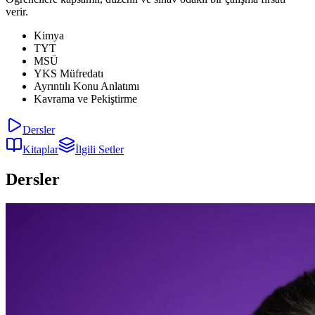
verir.
Kimya
TYT
MSÜ
YKS Müfredatı
Ayrıntılı Konu Anlatımı
Kavrama ve Pekiştirme
Dersler
Kitaplar
İlgili Setler
Dersler