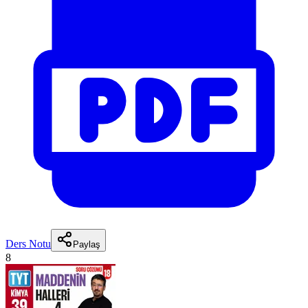
Ders Notu
Paylaş
8