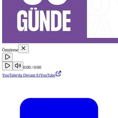
Önizleme
0:00
/
0:00
YouTube'da Devam Et
YouTube