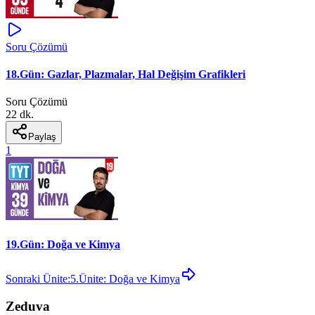
Soru Çözümü
18.Gün: Gazlar, Plazmalar, Hal Değişim Grafikleri
Soru Çözümü
22 dk.
Paylaş
1
19.Gün: Doğa ve Kimya
Sonraki Ünite:
5.Ünite: Doğa ve Kimya
Zeduva