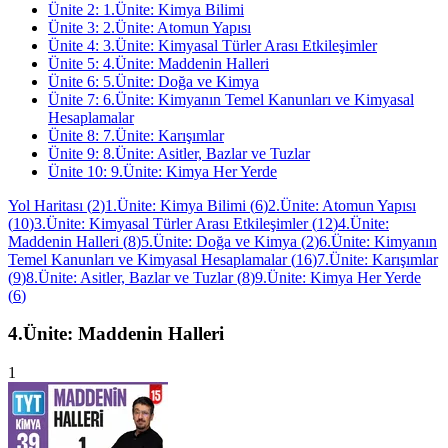
Ünite
2
:
1.Ünite: Kimya Bilimi
Ünite
3
:
2.Ünite: Atomun Yapısı
Ünite
4
:
3.Ünite: Kimyasal Türler Arası Etkileşimler
Ünite
5
:
4.Ünite: Maddenin Halleri
Ünite
6
:
5.Ünite: Doğa ve Kimya
Ünite
7
:
6.Ünite: Kimyanın Temel Kanunları ve Kimyasal
Hesaplamalar
Ünite
8
:
7.Ünite: Karışımlar
Ünite
9
:
8.Ünite: Asitler, Bazlar ve Tuzlar
Ünite
10
:
9.Ünite: Kimya Her Yerde
Yol Haritası
(
2
)
1.Ünite: Kimya Bilimi
(
6
)
2.Ünite: Atomun Yapısı
(
10
)
3.Ünite: Kimyasal Türler Arası Etkileşimler
(
12
)
4.Ünite:
Maddenin Halleri
(
8
)
5.Ünite: Doğa ve Kimya
(
2
)
6.Ünite: Kimyanın
Temel Kanunları ve Kimyasal Hesaplamalar
(
16
)
7.Ünite: Karışımlar
(
9
)
8.Ünite: Asitler, Bazlar ve Tuzlar
(
8
)
9.Ünite: Kimya Her Yerde
(
6
)
4.Ünite: Maddenin Halleri
1