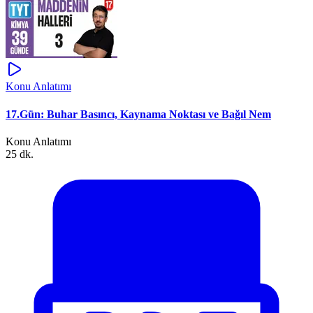
Konu Anlatımı
17.Gün: Buhar Basıncı, Kaynama Noktası ve Bağıl Nem
Konu Anlatımı
25 dk.