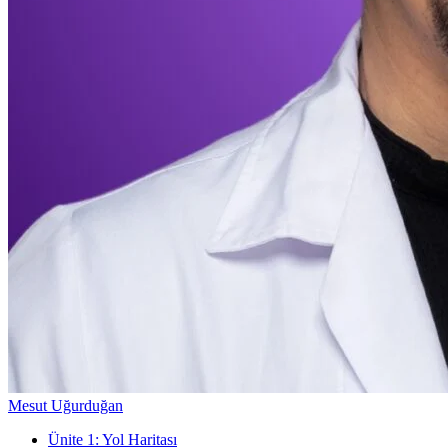
Mesut Uğurduğan
Ünite
1
:
Yol Haritası