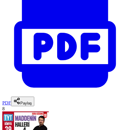
PDF
Paylaş
8