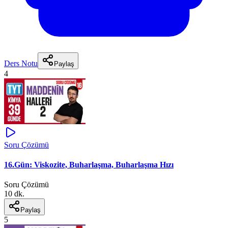
Ders Notu
Paylaş
4
Soru Çözümü
16.Gün: Viskozite, Buharlaşma, Buharlaşma Hızı
Soru Çözümü
10 dk.
Paylaş
5