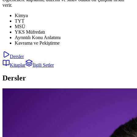
verir.
Kimya
TYT
MSÜ
YKS Müfredatı
Ayrıntılı Konu Anlatımı
Kavrama ve Pekiştirme
Dersler
Kitaplar
İlgili Setler
Dersler