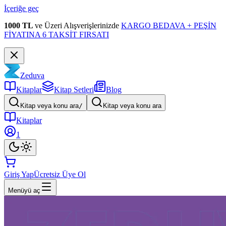
İçeriğe geç
1000 TL
ve Üzeri Alışverişlerinizde
KARGO BEDAVA + PEŞİN
FİYATINA 6 TAKSİT FIRSATI
Zeduva
Kitaplar
Kitap Setleri
Blog
Kitap veya konu ara
/
Kitap veya konu ara
Kitaplar
1
Giriş Yap
Ücretsiz Üye Ol
Menüyü aç