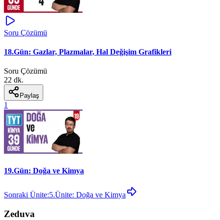
Soru Çözümü
18.Gün: Gazlar, Plazmalar, Hal Değişim Grafikleri
Soru Çözümü
22 dk.
Paylaş
1
19.Gün: Doğa ve Kimya
Sonraki Ünite:
5.Ünite: Doğa ve Kimya
Zeduva