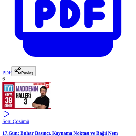
PDF
Paylaş
6
Soru Çözümü
17.Gün: Buhar Basıncı, Kaynama Noktası ve Bağıl Nem