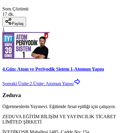
Soru Çözümü
17 dk.
Paylaş
1
4.Gün: Atom ve Periyodik Sistem 1-Atomun Yapısı
Sonraki Ünite:
2.Ünite: Atomun Yapısı
Zeduva
Öğretmenlerin Yayınevi. Eğitimde fırsat eşitliği için çalışıyor.
ZEDUVA EĞİTİM BİLİŞİM VE YAYINCILIK TİCARET
LİMİTED ŞİRKETİ
İVEDİKOSB Mahallesi 1485. Cadde No: 15a