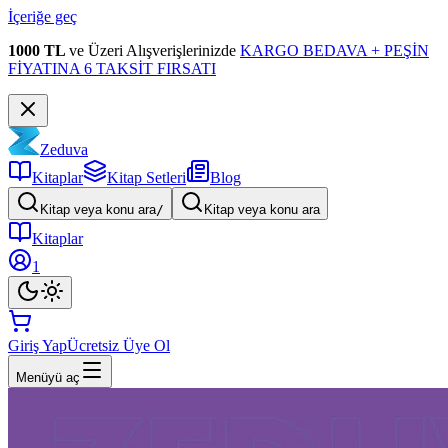
İçeriğe geç
1000 TL
ve Üzeri Alışverişlerinizde
KARGO BEDAVA + PEŞİN
FİYATINA 6 TAKSİT FIRSATI
Zeduva
Kitaplar
Kitap Setleri
Blog
Kitap veya konu ara
/
Kitap veya konu ara
Kitaplar
1
Giriş Yap
Ücretsiz Üye Ol
Menüyü aç