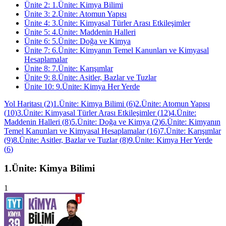
Ünite
2
:
1.Ünite: Kimya Bilimi
Ünite
3
:
2.Ünite: Atomun Yapısı
Ünite
4
:
3.Ünite: Kimyasal Türler Arası Etkileşimler
Ünite
5
:
4.Ünite: Maddenin Halleri
Ünite
6
:
5.Ünite: Doğa ve Kimya
Ünite
7
:
6.Ünite: Kimyanın Temel Kanunları ve Kimyasal
Hesaplamalar
Ünite
8
:
7.Ünite: Karışımlar
Ünite
9
:
8.Ünite: Asitler, Bazlar ve Tuzlar
Ünite
10
:
9.Ünite: Kimya Her Yerde
Yol Haritası
(
2
)
1.Ünite: Kimya Bilimi
(
6
)
2.Ünite: Atomun Yapısı
(
10
)
3.Ünite: Kimyasal Türler Arası Etkileşimler
(
12
)
4.Ünite:
Maddenin Halleri
(
8
)
5.Ünite: Doğa ve Kimya
(
2
)
6.Ünite: Kimyanın
Temel Kanunları ve Kimyasal Hesaplamalar
(
16
)
7.Ünite: Karışımlar
(
9
)
8.Ünite: Asitler, Bazlar ve Tuzlar
(
8
)
9.Ünite: Kimya Her Yerde
(
6
)
1.Ünite: Kimya Bilimi
1