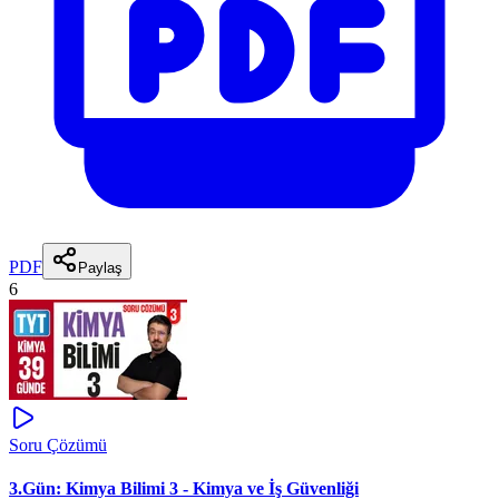
PDF
Paylaş
6
Soru Çözümü
3.Gün: Kimya Bilimi 3 - Kimya ve İş Güvenliği