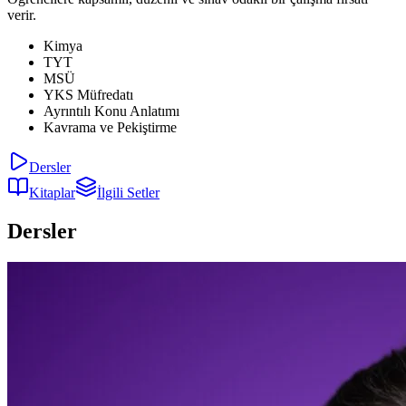
verir.
Kimya
TYT
MSÜ
YKS Müfredatı
Ayrıntılı Konu Anlatımı
Kavrama ve Pekiştirme
Dersler
Kitaplar
İlgili Setler
Dersler