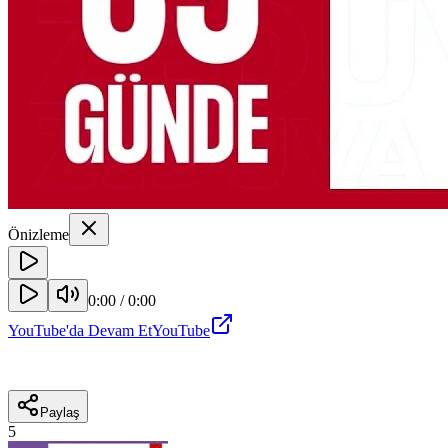
Önizleme
0:00
/
0:00
YouTube'da Devam Et
YouTube
Paylaş
5