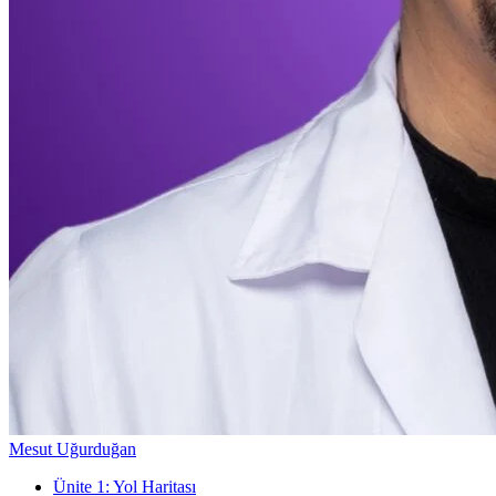
Mesut Uğurduğan
Ünite
1
:
Yol Haritası