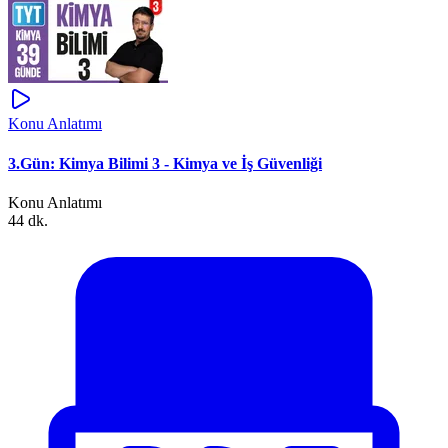
Konu Anlatımı
3.Gün: Kimya Bilimi 3 - Kimya ve İş Güvenliği
Konu Anlatımı
44 dk.