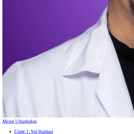
Mesut Uğurduğan
Ünite
1
:
Yol Haritası