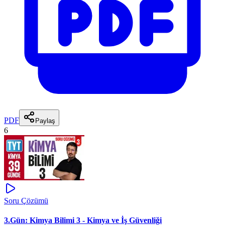
PDF
Paylaş
6
Soru Çözümü
3.Gün: Kimya Bilimi 3 - Kimya ve İş Güvenliği