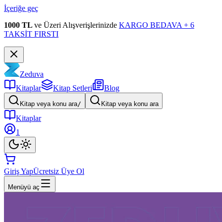
İçeriğe geç
1000 TL
ve Üzeri Alışverişlerinizde
KARGO BEDAVA + 6
TAKSİT FIRSTI
Zeduva
Kitaplar
Kitap Setleri
Blog
Kitap veya konu ara
/
Kitap veya konu ara
Kitaplar
1
Giriş Yap
Ücretsiz Üye Ol
Menüyü aç