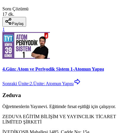
Soru Çözümü
17 dk.
Paylaş
1
4.Gün: Atom ve Periyodik Sistem 1-Atomun Yapısı
Sonraki Ünite:
2.Ünite: Atomun Yapısı
Zeduva
Öğretmenlerin Yayınevi. Eğitimde fırsat eşitliği için çalışıyor.
ZEDUVA EĞİTİM BİLİŞİM VE YAYINCILIK TİCARET
LİMİTED ŞİRKETİ
İVEDİKOSB Mahallesi 1485. Cadde No: 15a