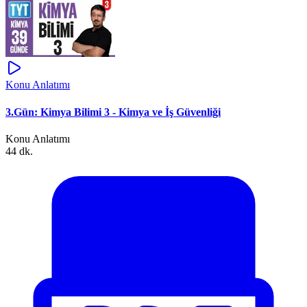
Konu Anlatımı
3.Gün: Kimya Bilimi 3 - Kimya ve İş Güvenliği
Konu Anlatımı
44 dk.