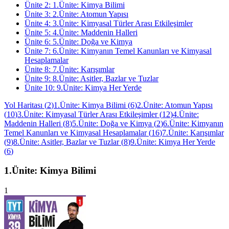
Ünite
2
:
1.Ünite: Kimya Bilimi
Ünite
3
:
2.Ünite: Atomun Yapısı
Ünite
4
:
3.Ünite: Kimyasal Türler Arası Etkileşimler
Ünite
5
:
4.Ünite: Maddenin Halleri
Ünite
6
:
5.Ünite: Doğa ve Kimya
Ünite
7
:
6.Ünite: Kimyanın Temel Kanunları ve Kimyasal
Hesaplamalar
Ünite
8
:
7.Ünite: Karışımlar
Ünite
9
:
8.Ünite: Asitler, Bazlar ve Tuzlar
Ünite
10
:
9.Ünite: Kimya Her Yerde
Yol Haritası
(
2
)
1.Ünite: Kimya Bilimi
(
6
)
2.Ünite: Atomun Yapısı
(
10
)
3.Ünite: Kimyasal Türler Arası Etkileşimler
(
12
)
4.Ünite:
Maddenin Halleri
(
8
)
5.Ünite: Doğa ve Kimya
(
2
)
6.Ünite: Kimyanın
Temel Kanunları ve Kimyasal Hesaplamalar
(
16
)
7.Ünite: Karışımlar
(
9
)
8.Ünite: Asitler, Bazlar ve Tuzlar
(
8
)
9.Ünite: Kimya Her Yerde
(
6
)
1.Ünite: Kimya Bilimi
1