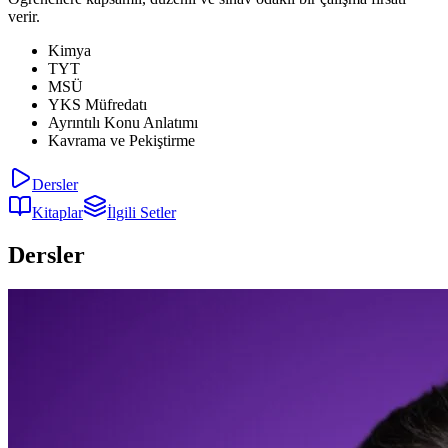
verir.
Kimya
TYT
MSÜ
YKS Müfredatı
Ayrıntılı Konu Anlatımı
Kavrama ve Pekiştirme
Dersler
Kitaplar
İlgili Setler
Dersler