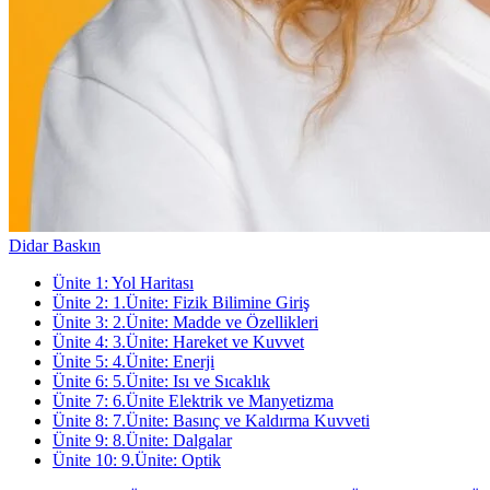
Didar Baskın
Ünite
1
:
Yol Haritası
Ünite
2
:
1.Ünite: Fizik Bilimine Giriş
Ünite
3
:
2.Ünite: Madde ve Özellikleri
Ünite
4
:
3.Ünite: Hareket ve Kuvvet
Ünite
5
:
4.Ünite: Enerji
Ünite
6
:
5.Ünite: Isı ve Sıcaklık
Ünite
7
:
6.Ünite Elektrik ve Manyetizma
Ünite
8
:
7.Ünite: Basınç ve Kaldırma Kuvveti
Ünite
9
:
8.Ünite: Dalgalar
Ünite
10
:
9.Ünite: Optik