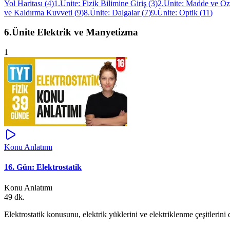
Yol Haritası
(
4
)
1.Ünite: Fizik Bilimine Giriş
(
3
)
2.Ünite: Madde ve Öze
ve Kaldırma Kuvveti
(
9
)
8.Ünite: Dalgalar
(
7
)
9.Ünite: Optik
(
11
)
6.Ünite Elektrik ve Manyetizma
1
Konu Anlatımı
16. Gün: Elektrostatik
Konu Anlatımı
49 dk.
Elektrostatik konusunu, elektrik yüklerini ve elektriklenme çeşitlerini