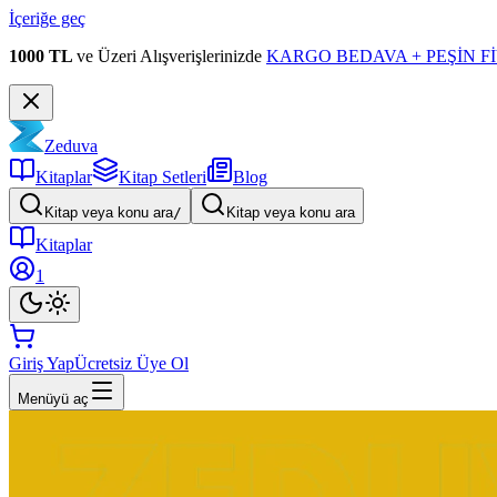
İçeriğe geç
1000 TL
ve Üzeri Alışverişlerinizde
KARGO BEDAVA + PEŞİN Fİ
Zeduva
Kitaplar
Kitap Setleri
Blog
Kitap veya konu ara
/
Kitap veya konu ara
Kitaplar
1
Giriş Yap
Ücretsiz Üye Ol
Menüyü aç