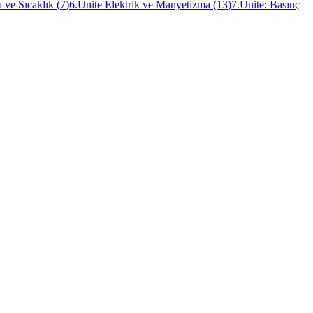
ı ve Sıcaklık
(
7
)
6.Ünite Elektrik ve Manyetizma
(
13
)
7.Ünite: Basınç