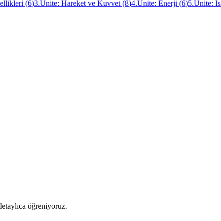
llikleri
(
6
)
3.Ünite: Hareket ve Kuvvet
(
8
)
4.Ünite: Enerji
(
6
)
5.Ünite: Is
 detaylıca öğreniyoruz.