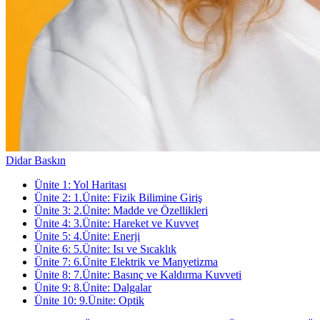
Didar Baskın
Ünite
1
:
Yol Haritası
Ünite
2
:
1.Ünite: Fizik Bilimine Giriş
Ünite
3
:
2.Ünite: Madde ve Özellikleri
Ünite
4
:
3.Ünite: Hareket ve Kuvvet
Ünite
5
:
4.Ünite: Enerji
Ünite
6
:
5.Ünite: Isı ve Sıcaklık
Ünite
7
:
6.Ünite Elektrik ve Manyetizma
Ünite
8
:
7.Ünite: Basınç ve Kaldırma Kuvveti
Ünite
9
:
8.Ünite: Dalgalar
Ünite
10
:
9.Ünite: Optik