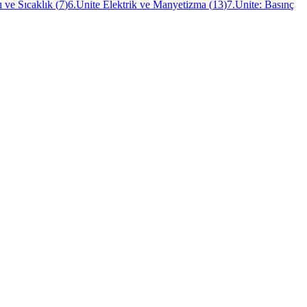
ı ve Sıcaklık
(
7
)
6.Ünite Elektrik ve Manyetizma
(
13
)
7.Ünite: Basınç