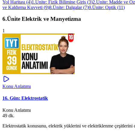
Yol Haritası
(
4
)
1.Ünite: Fizik Bilimine Giriş
(
3
)
2.Ünite: Madde ve Öze
ve Kaldırma Kuvveti
(
9
)
8.Ünite: Dalgalar
(
7
)
9.Ünite: Optik
(
11
)
6.Ünite Elektrik ve Manyetizma
1
Konu Anlatımı
16. Gün: Elektrostatik
Konu Anlatımı
49 dk.
Elektrostatik konusunu, elektrik yüklerini ve elektriklenme çeşitlerini