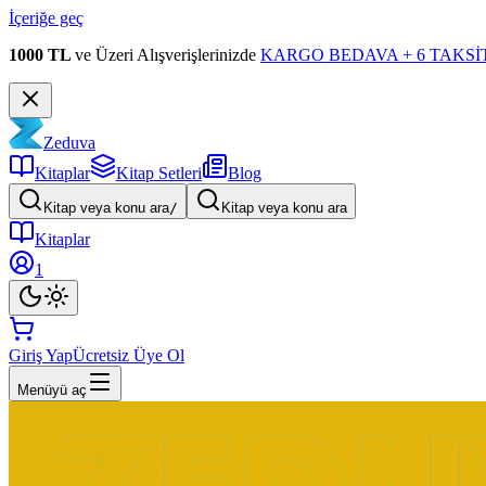
İçeriğe geç
1000 TL
ve Üzeri Alışverişlerinizde
KARGO BEDAVA + 6 TAKSİT
Zeduva
Kitaplar
Kitap Setleri
Blog
Kitap veya konu ara
/
Kitap veya konu ara
Kitaplar
1
Giriş Yap
Ücretsiz Üye Ol
Menüyü aç