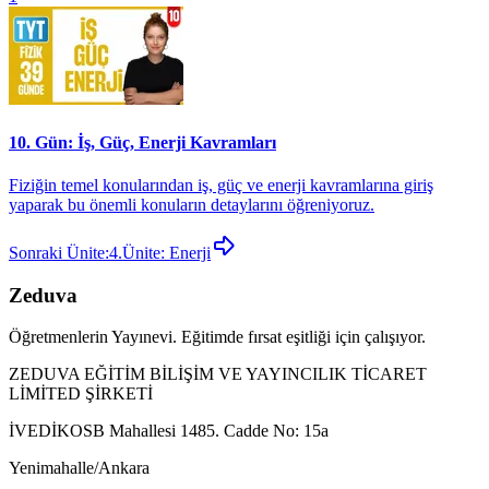
10. Gün: İş, Güç, Enerji Kavramları
Fiziğin temel konularından iş, güç ve enerji kavramlarına giriş
yaparak bu önemli konuların detaylarını öğreniyoruz.
Sonraki Ünite:
4.Ünite: Enerji
Zeduva
Öğretmenlerin Yayınevi. Eğitimde fırsat eşitliği için çalışıyor.
ZEDUVA EĞİTİM BİLİŞİM VE YAYINCILIK TİCARET
LİMİTED ŞİRKETİ
İVEDİKOSB Mahallesi 1485. Cadde No: 15a
Yenimahalle/Ankara