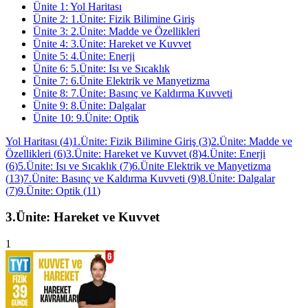
Ünite
1
:
Yol Haritası
Ünite
2
:
1.Ünite: Fizik Bilimine Giriş
Ünite
3
:
2.Ünite: Madde ve Özellikleri
Ünite
4
:
3.Ünite: Hareket ve Kuvvet
Ünite
5
:
4.Ünite: Enerji
Ünite
6
:
5.Ünite: Isı ve Sıcaklık
Ünite
7
:
6.Ünite Elektrik ve Manyetizma
Ünite
8
:
7.Ünite: Basınç ve Kaldırma Kuvveti
Ünite
9
:
8.Ünite: Dalgalar
Ünite
10
:
9.Ünite: Optik
Yol Haritası
(
4
)
1.Ünite: Fizik Bilimine Giriş
(
3
)
2.Ünite: Madde ve
Özellikleri
(
6
)
3.Ünite: Hareket ve Kuvvet
(
8
)
4.Ünite: Enerji
(
6
)
5.Ünite: Isı ve Sıcaklık
(
7
)
6.Ünite Elektrik ve Manyetizma
(
13
)
7.Ünite: Basınç ve Kaldırma Kuvveti
(
9
)
8.Ünite: Dalgalar
(
7
)
9.Ünite: Optik
(
11
)
3.Ünite: Hareket ve Kuvvet
1