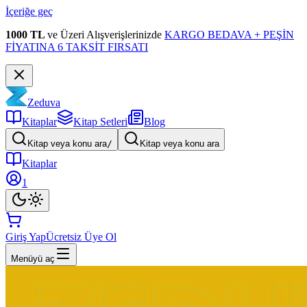
İçeriğe geç
1000 TL
ve Üzeri Alışverişlerinizde
KARGO BEDAVA + PEŞİN
FİYATINA 6 TAKSİT FIRSATI
Zeduva
Kitaplar
Kitap Setleri
Blog
Kitap veya konu ara
/
Kitap veya konu ara
Kitaplar
1
Giriş Yap
Ücretsiz Üye Ol
Menüyü aç