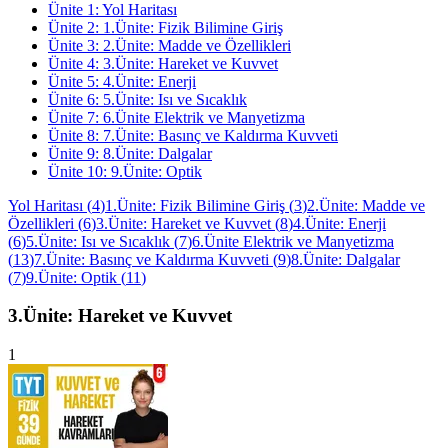
Ünite
1
:
Yol Haritası
Ünite
2
:
1.Ünite: Fizik Bilimine Giriş
Ünite
3
:
2.Ünite: Madde ve Özellikleri
Ünite
4
:
3.Ünite: Hareket ve Kuvvet
Ünite
5
:
4.Ünite: Enerji
Ünite
6
:
5.Ünite: Isı ve Sıcaklık
Ünite
7
:
6.Ünite Elektrik ve Manyetizma
Ünite
8
:
7.Ünite: Basınç ve Kaldırma Kuvveti
Ünite
9
:
8.Ünite: Dalgalar
Ünite
10
:
9.Ünite: Optik
Yol Haritası
(
4
)
1.Ünite: Fizik Bilimine Giriş
(
3
)
2.Ünite: Madde ve
Özellikleri
(
6
)
3.Ünite: Hareket ve Kuvvet
(
8
)
4.Ünite: Enerji
(
6
)
5.Ünite: Isı ve Sıcaklık
(
7
)
6.Ünite Elektrik ve Manyetizma
(
13
)
7.Ünite: Basınç ve Kaldırma Kuvveti
(
9
)
8.Ünite: Dalgalar
(
7
)
9.Ünite: Optik
(
11
)
3.Ünite: Hareket ve Kuvvet
1