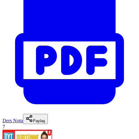
Ders Notu
Paylaş
7