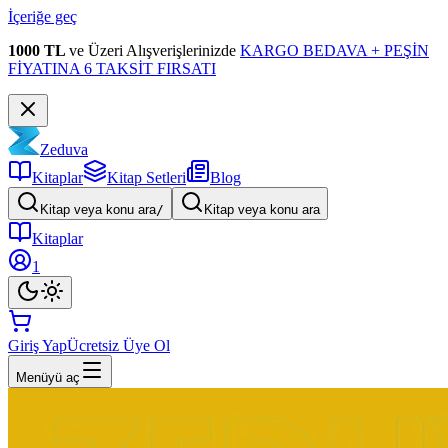
İçeriğe geç
1000 TL
ve Üzeri Alışverişlerinizde
KARGO BEDAVA + PEŞİN
FİYATINA 6 TAKSİT FIRSATI
Zeduva
Kitaplar
Kitap Setleri
Blog
Kitap veya konu ara
/
Kitap veya konu ara
Kitaplar
1
Giriş Yap
Ücretsiz Üye Ol
Menüyü aç