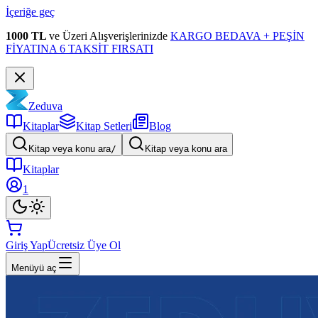
İçeriğe geç
1000 TL
ve Üzeri Alışverişlerinizde
KARGO BEDAVA + PEŞİN
FİYATINA 6 TAKSİT FIRSATI
Zeduva
Kitaplar
Kitap Setleri
Blog
Kitap veya konu ara
/
Kitap veya konu ara
Kitaplar
1
Giriş Yap
Ücretsiz Üye Ol
Menüyü aç