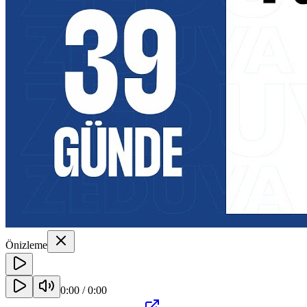
Önizleme
0:00
/
0:00