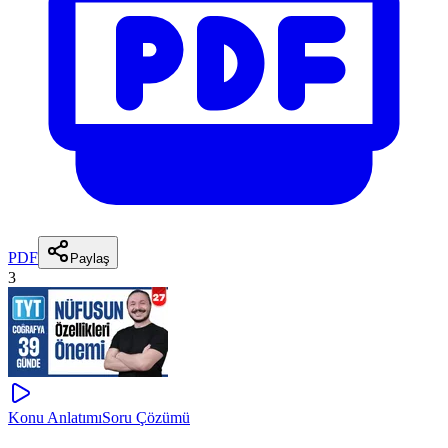
PDF
Paylaş
3
Konu Anlatımı
Soru Çözümü