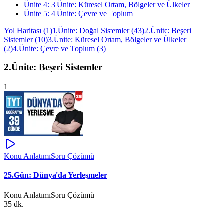
Ünite
4
:
3.Ünite: Küresel Ortam, Bölgeler ve Ülkeler
Ünite
5
:
4.Ünite: Çevre ve Toplum
Yol Haritası
(
1
)
1.Ünite: Doğal Sistemler
(
43
)
2.Ünite: Beşeri
Sistemler
(
10
)
3.Ünite: Küresel Ortam, Bölgeler ve Ülkeler
(
2
)
4.Ünite: Çevre ve Toplum
(
3
)
2.Ünite: Beşeri Sistemler
1
Konu Anlatımı
Soru Çözümü
25.Gün: Dünya'da Yerleşmeler
Konu Anlatımı
Soru Çözümü
35 dk.