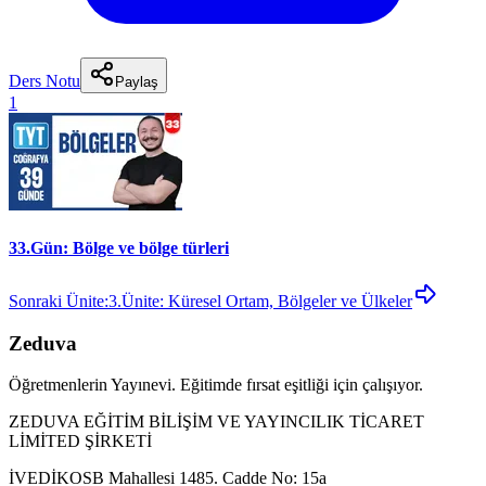
Ders Notu
Paylaş
1
33.Gün: Bölge ve bölge türleri
Sonraki Ünite:
3.Ünite: Küresel Ortam, Bölgeler ve Ülkeler
Zeduva
Öğretmenlerin Yayınevi. Eğitimde fırsat eşitliği için çalışıyor.
ZEDUVA EĞİTİM BİLİŞİM VE YAYINCILIK TİCARET
LİMİTED ŞİRKETİ
İVEDİKOSB Mahallesi 1485. Cadde No: 15a