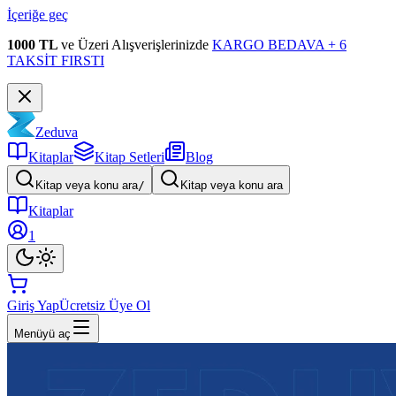
İçeriğe geç
1000 TL
ve Üzeri Alışverişlerinizde
KARGO BEDAVA + 6
TAKSİT FIRSTI
Zeduva
Kitaplar
Kitap Setleri
Blog
Kitap veya konu ara
/
Kitap veya konu ara
Kitaplar
1
Giriş Yap
Ücretsiz Üye Ol
Menüyü aç