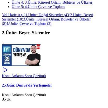
Ünite
4
:
3.Ünite: Küresel Ortam, Bölgeler ve Ülkeler
Ünite
5
:
4.Ünite: Çevre ve Toplum
Yol Haritası
(
1
)
1.Ünite: Doğal Sistemler
(
43
)
2.Ünite: Beşeri
Sistemler
(
10
)
3.Ünite: Küresel Ortam, Bölgeler ve Ülkeler
(
2
)
4.Ünite: Çevre ve Toplum
(
3
)
2.Ünite: Beşeri Sistemler
1
Konu Anlatımı
Soru Çözümü
25.Gün: Dünya'da Yerleşmeler
Konu Anlatımı
Soru Çözümü
35 dk.