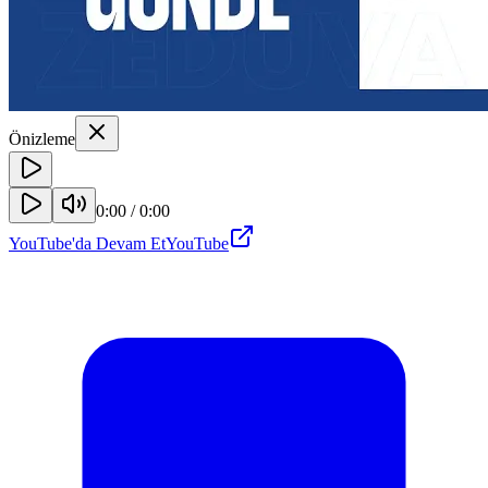
Önizleme
0:00
/
0:00
YouTube'da Devam Et
YouTube