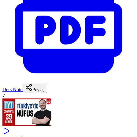
Ders Notu
Paylaş
7