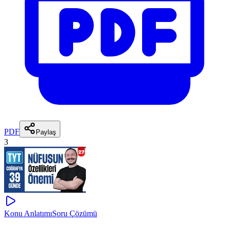
PDF
Paylaş
3
Konu Anlatımı
Soru Çözümü