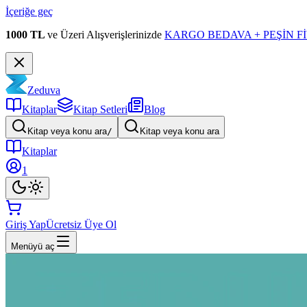
İçeriğe geç
1000 TL
ve Üzeri Alışverişlerinizde
KARGO BEDAVA + PEŞİN Fİ
Zeduva
Kitaplar
Kitap Setleri
Blog
Kitap veya konu ara
/
Kitap veya konu ara
Kitaplar
1
Giriş Yap
Ücretsiz Üye Ol
Menüyü aç