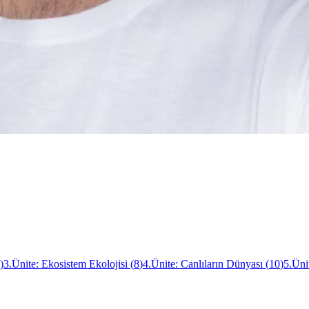
)
3.Ünite: Ekosistem Ekolojisi
(
8
)
4.Ünite: Canlıların Dünyası
(
10
)
5.Üni