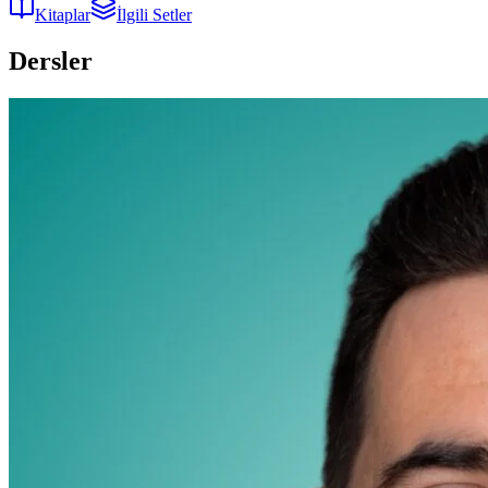
Kitaplar
İlgili Setler
Dersler