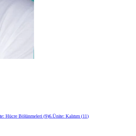
te: Hücre Bölünmeleri
(
9
)
6.Ünite: Kalıtım
(
11
)