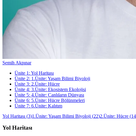
Semih Akpınar
Ünite
1
:
Yol Haritası
Ünite
2
:
1.Ünite: Yaşam Bilimi Biyoloji
Ünite
3
:
2.Ünite: Hücre
Ünite
4
:
3.Ünite: Ekosistem Ekolojisi
Ünite
5
:
4.Ünite: Canlıların Dünyası
Ünite
6
:
5.Ünite: Hücre Bölünmeleri
Ünite
7
:
6.Ünite: Kalıtım
Yol Haritası
(
3
)
1.Ünite: Yaşam Bilimi Biyoloji
(
22
)
2.Ünite: Hücre
(
14
Yol Haritası