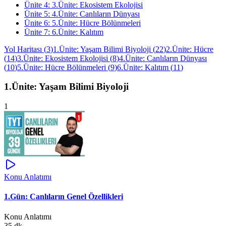
Ünite
4
:
3.Ünite: Ekosistem Ekolojisi
Ünite
5
:
4.Ünite: Canlıların Dünyası
Ünite
6
:
5.Ünite: Hücre Bölünmeleri
Ünite
7
:
6.Ünite: Kalıtım
Yol Haritası
(
3
)
1.Ünite: Yaşam Bilimi Biyoloji
(
22
)
2.Ünite: Hücre
(
14
)
3.Ünite: Ekosistem Ekolojisi
(
8
)
4.Ünite: Canlıların Dünyası
(
10
)
5.Ünite: Hücre Bölünmeleri
(
9
)
6.Ünite: Kalıtım
(
11
)
1.Ünite: Yaşam Bilimi Biyoloji
1
Konu Anlatımı
1.Gün: Canlıların Genel Özellikleri
Konu Anlatımı
35 dk.