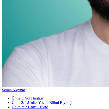
Semih Akpınar
Ünite
1
:
Yol Haritası
Ünite
2
:
1.Ünite: Yaşam Bilimi Biyoloji
Ünite
3
:
2.Ünite: Hücre