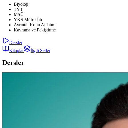
Biyoloji
TYT
MSÜ
YKS Müfredatı
Ayrıntılı Konu Anlatımı
Kavrama ve Pekiştirme
Dersler
Kitaplar
İlgili Setler
Dersler