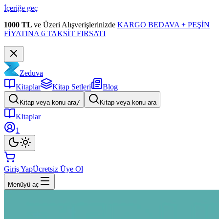
İçeriğe geç
1000 TL
ve Üzeri Alışverişlerinizde
KARGO BEDAVA + PEŞİN
FİYATINA 6 TAKSİT FIRSATI
Zeduva
Kitaplar
Kitap Setleri
Blog
Kitap veya konu ara
/
Kitap veya konu ara
Kitaplar
1
Giriş Yap
Ücretsiz Üye Ol
Menüyü aç